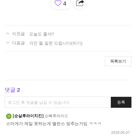
4
아
요
오늘도 출석!!
각인 돌 질문 드립니다(비기)
목록보기
댓글
2
댓
등록
글
쓰
순살후라이치킨
순뼈후라이드
기
스마게가 제일 못하는게 밸런스 맞추는거임 ㅋㅋㅋ
2026.05.07