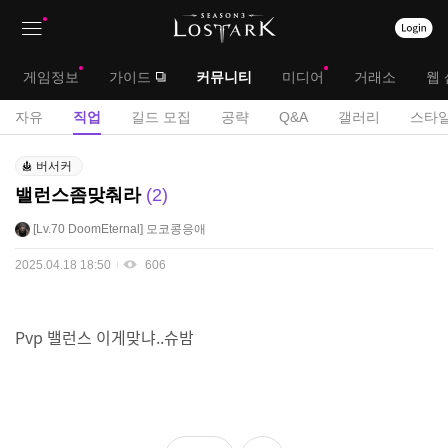
상
대
게임정보
가이드
커뮤니티
미디어
거래소
웹 
단
메
서
자유
직업
길드 모집
공략
Q&A
갤러리
스타일
메
뉴
브
직
뉴
버서커
업
메
밸런스좀맞춰라
2
게
뉴
시
Lv.70
DoomEternal
모코콩응애
판
2025.04.18 18:50
606
Pvp 밸런스 이게맞냐..슈밤
좋