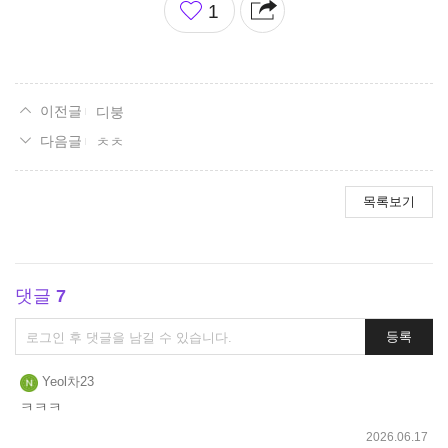
1
아
요
디붕
ㅊㅊ
목록보기
댓글
7
댓
등록
글
쓰
Yeol차23
기
ㅋㅋㅋ
2026.06.17