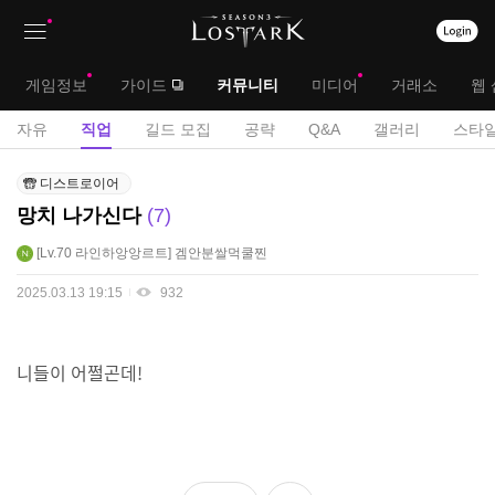
상
대
게임정보
가이드
커뮤니티
미디어
거래소
웹 
단
메
서
자유
직업
길드 모집
공략
Q&A
갤러리
스타일
메
뉴
브
직
뉴
디스트로이어
업
메
망치 나가신다
7
게
뉴
시
Lv.70
라인하앙앙르트
겜안분쌀먹쿨찐
판
2025.03.13 19:15
932
니들이 어쩔곤데!
좋