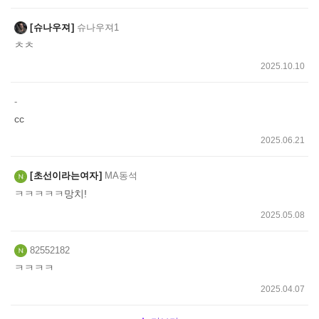
슈나우져
슈나우져1
ㅊㅊ
2025.10.10
-
cc
2025.06.21
초선이라는여자
MA동석
ㅋㅋㅋㅋㅋ망치!
2025.05.08
82552182
ㅋㅋㅋㅋ
2025.04.07