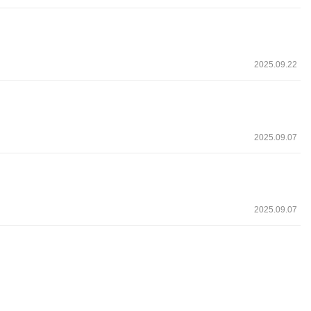
2025.09.22
2025.09.07
2025.09.07