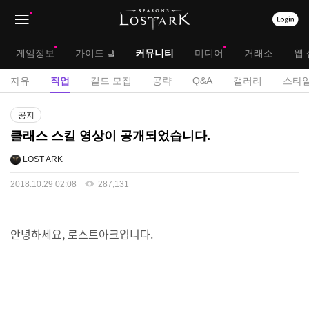
상
대
게임정보
가이드
커뮤니티
미디어
거래소
웹 
단
메
서
자유
직업
길드 모집
공략
Q&A
갤러리
스타일
메
뉴
브
게
뉴
공지
시
메
클래스 스킬 영상이 공개되었습니다.
판
뉴
LOST ARK
2018.10.29 02:08
287,131
안녕하세요, 로스트아크입니다.