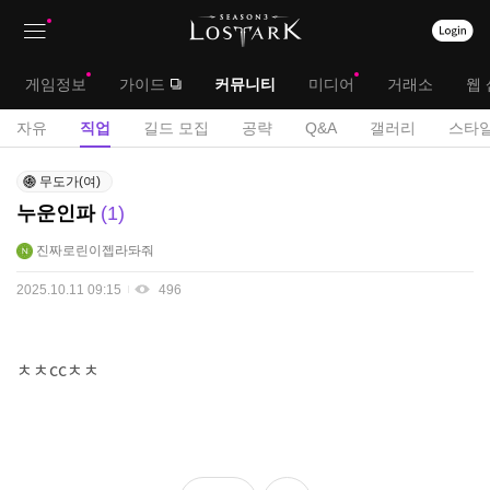
상
대
게임정보
가이드
커뮤니티
미디어
거래소
웹 
단
메
서
자유
직업
길드 모집
공략
Q&A
갤러리
스타일
메
뉴
브
직
뉴
무도가(여)
업
메
누운인파
1
게
뉴
시
진짜로린이젭라돠줘
판
2025.10.11 09:15
496
ㅊㅊccㅊㅊ
좋