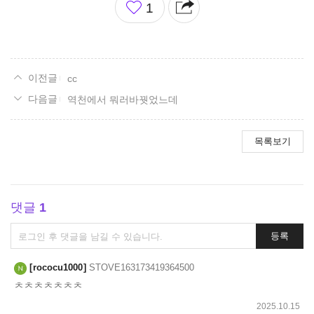
1
아
요
cc
역천에서 뭐러바꿧었느데
목록보기
댓글
1
댓
등록
글
쓰
rococu1000
STOVE163173419364500
기
ㅊㅊㅊㅊㅊㅊㅊ
2025.10.15