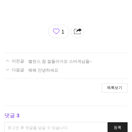
좋
1
아
요
밸런스 참 잘돌아가요 스마게님들~
헤헤 안녕하세요
목록보기
댓글
3
댓
등록
글