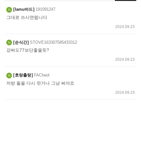
쓰
Iamu바드
191091247
기
그대로 쓰시면됩니다
2024.09.23
순식간
STOVE163307585433312
걍써도77보단좋을듯?
2024.09.23
호랑촐랑
FACheol
저받 돌을 다시 깎거나 그냥 써야죠
2024.09.23