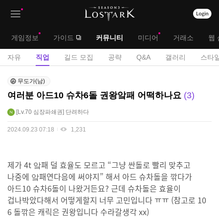
상
대
게임정보
가이드
커뮤니티
미디어
거래소
웹 
단
메
서
자유
직업
길드 모집
공략
Q&A
갤러리
스타일
메
뉴
브
직
뉴
무도가(남)
업
메
여러분 아드10 슈차6돌 권왕앜패 어떡하나요
3
게
뉴
시
Lv.70
심장파쇄권
단려하다
판
2024.09.23 07:18
1,231
제가 4t 앜패 덜 효율도 모르고 “그냥 싼돌로 빨리 맞추고
나중에 앜패연다음에 써야지” 해서 아드 슈차돌을 깎다가
아드10 슈차6돌이 나왔거든요? 근데 슈차돌은 효율이
겁나박았다해서 어떻게할지 너무 고민입니다 ㅠㅠ (참고로 10
6 돌깎은 캐릭은 권왕입니다 수라갈생각 xx)