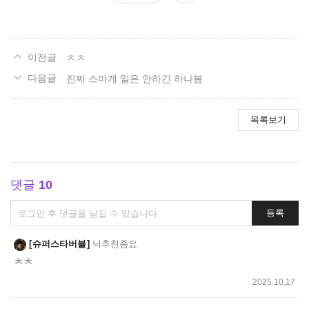
요
ㅊㅊ
진짜 스마게 일은 안하긴 하나봄
목록보기
댓글
10
댓
등록
글
쓰
슈퍼스타버블
닉추천좀요
기
ㅊㅊ
2025.10.17