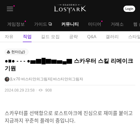
상
대
게임정보
가이드
커뮤니티
미디어
거래소
웹 
단
메
서
자유
직업
길드 모집
공략
Q&A
갤러리
스타일
메
뉴
브
직
뉴
헌터(남)
업
메
●■● - - - ●▅▇█▇▆▅▄▇ 스카우터 스킬 리메이크
게
기원
뉴
시
판
Lv.70
바스티안의그림자
바스티안의그림자
2024.08.29 23:58
908
스카우터를 선택함으로 로스트아크에 진심으로 재미를 붙이고
지금까지 꾸준히 플레이 중입니다.