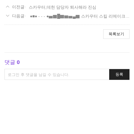
스카우터,데헌 담당자 퇴사해라 진심
●■● - - - ●▅▇█▇▆▅▄▇ 스카우터 스킬 리메이크 요청 2일차
목록보기
댓글
0
댓
등록
글
쓰
기