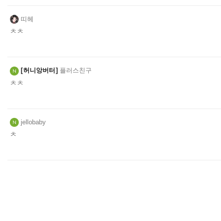
띠헤
ㅊㅊ
허니앙버터
플러스친구
ㅊㅊ
jellobaby
ㅊ