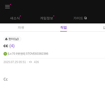
상
새소식
게임정보
가이드
단
메
자유
직업
뉴
직
헌터(남)
업
cc
4
게
시
Lv.70
ll팻맨ll
STOVE83382386
판
2025.07.25 05:51
426
Cc