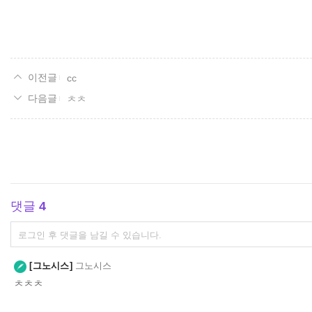
cc
ㅊㅊ
댓글
4
댓
글
쓰
그노시스
그노시스
기
ㅊㅊㅊ