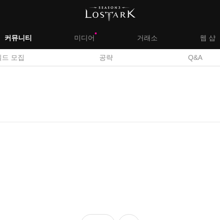
대
커뮤니티
미디어
거래소
웹 샵
서
길드 모집
공략
Q&A
메
브
뉴
메
뉴
좋