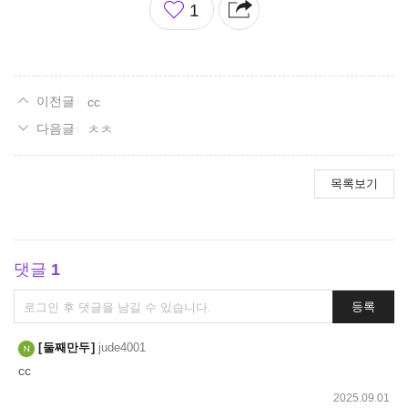
1
아
요
cc
ㅊㅊ
목록보기
댓글
1
댓
등록
글
쓰
둘째만두
jude4001
기
cc
2025.09.01