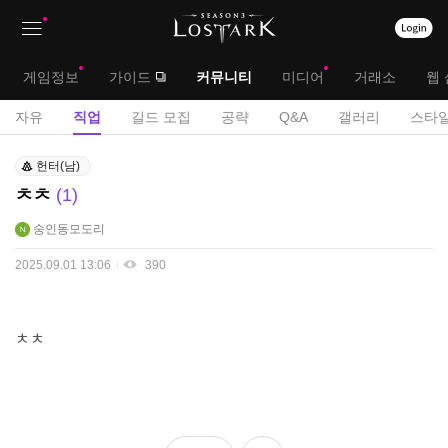
상
대
게임정보
가이드
커뮤니티
미디어
거래소
웹 
단
메
서
자유
직업
길드 모집
공략
Q&A
갤러리
스타일
메
뉴
브
직
뉴
헌터(남)
업
메
ㅊㅊ
1
게
뉴
시
숭인동모도리
판
2025.09.01 13:06
390
ㅊㅊ
좋