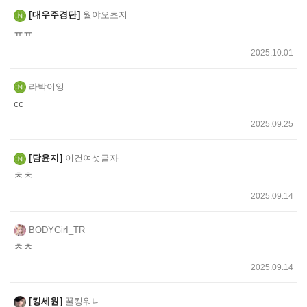
쓰
대우주경단
월야오초지
기
ㅠㅠ
2025.10.01
라박이잉
cc
2025.09.25
담윤지
이건여섯글자
ㅊㅊ
2025.09.14
BODYGirI_TR
ㅊㅊ
2025.09.14
킹세원
꿀킹워니