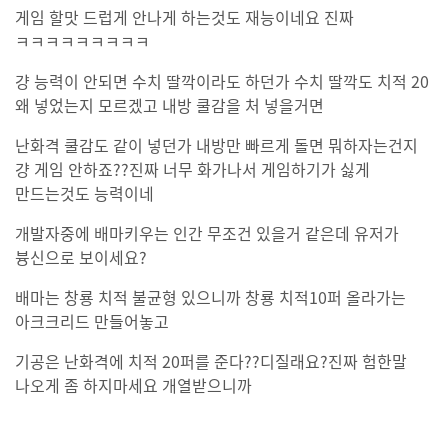
게임 할맛 드럽게 안나게 하는것도 재능이네요 진짜
ㅋㅋㅋㅋㅋㅋㅋㅋㅋ
걍 능력이 안되면 수치 딸깍이라도 하던가 수치 딸깍도 치적 20
왜 넣었는지 모르겠고 내방 쿨감을 처 넣을거면
난화격 쿨감도 같이 넣던가 내방만 빠르게 돌면 뭐하자는건지
걍 게임 안하죠??진짜 너무 화가나서 게임하기가 싫게
만드는것도 능력이네
개발자중에 배마키우는 인간 무조건 있을거 같은데 유저가
븅신으로 보이세요?
배마는 창룡 치적 불균형 있으니까 창룡 치적10퍼 올라가는
아크크리드 만들어놓고
기공은 난화격에 치적 20퍼를 준다??디질래요?진짜 험한말
나오게 좀 하지마세요 개열받으니까