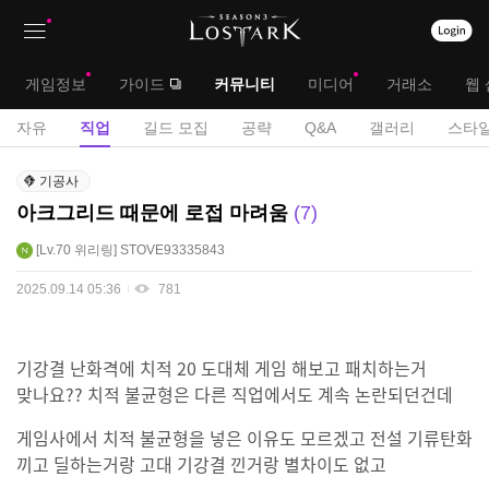
상
대
게임정보
가이드
커뮤니티
미디어
거래소
웹 
단
메
서
자유
직업
길드 모집
공략
Q&A
갤러리
스타일
메
뉴
브
직
뉴
기공사
업
메
아크그리드 때문에 로접 마려움
7
게
뉴
시
Lv.70
위리링
STOVE93335843
판
2025.09.14 05:36
781
기강결 난화격에 치적 20 도대체 게임 해보고 패치하는거
맞나요?? 치적 불균형은 다른 직업에서도 계속 논란되던건데
게임사에서 치적 불균형을 넣은 이유도 모르겠고 전설 기류탄화
끼고 딜하는거랑 고대 기강결 낀거랑 별차이도 없고