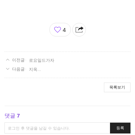
좋
4
아
요
로요일드가자
지옥...
목록보기
댓글
7
댓
등록
글