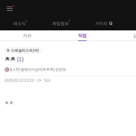
상
새소식
게임정보
가이드
단
메
자유
직업
뉴
직
스페셜리스트(여)
업
ㅊㅊ
1
게
시
Lv.70
응애아기상어뚜루루
김반토
판
2025.03.12 15:13
514
ㅊㅊ