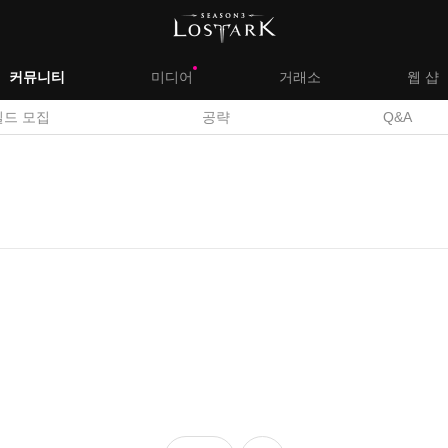
대
커뮤니티
미디어
거래소
웹 샵
서
길드 모집
공략
Q&A
메
브
뉴
메
뉴
좋