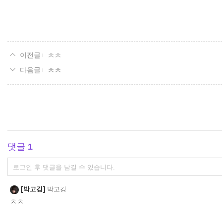
ㅊㅊ
ㅊㅊ
댓글
1
댓
글
쓰
박고깅
박고깅
기
ㅊㅊ