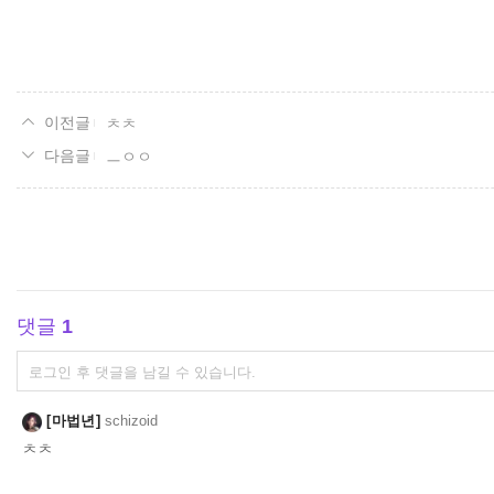
ㅊㅊ
ㅡㅇㅇ
댓글
1
댓
글
쓰
마법년
schizoid
기
ㅊㅊ