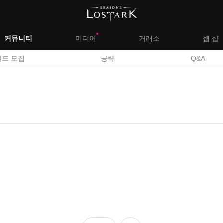
대
커뮤니티
미디어
거래소
웹 샵
서
길드 모집
공략
Q&A
메
브
뉴
메
뉴
좋