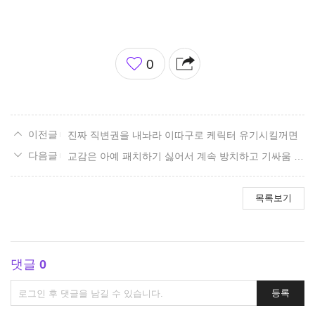
좋
0
아
요
진짜 직변권을 내놔라 이따구로 케릭터 유기시킬꺼면
교감은 아예 패치하기 싫어서 계속 방치하고 기싸움 하시는건가요
목록보기
댓글
0
댓
등록
글