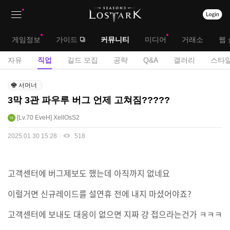
상
대
게임정보
가이드
커뮤니티
미디어
거래소
웹 
단
메
서
자유
직업
길드 모집
공략
Q&A
갤러리
스타일
메
뉴
브
직
뉴
서머너
업
메
3막 3관 파우루 버그 언제 고쳐짐?????
게
뉴
시
Lv.70
EveH
XellOsS2
판
2025.01.30 15:28
518
고객센터에 버그제보도 했는데 아직까지 없네요
이럴거면 신규레이드를 설연휴 전에 내지 마셨어야죠?
고객센터에 보내도 대응이 없으면 지짜 걍 접으라는건가 ㅋㅋㅋ