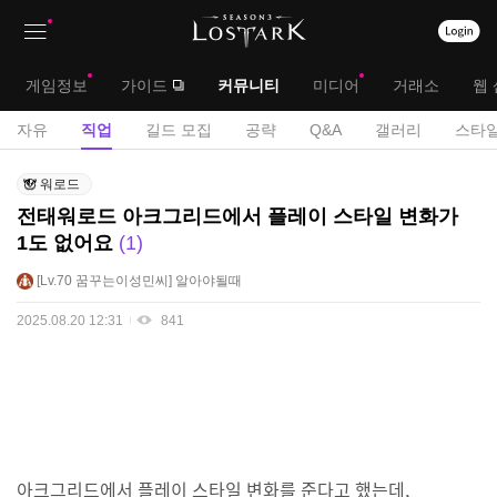
상
대
게임정보
가이드
커뮤니티
미디어
거래소
웹 
단
메
서
자유
직업
길드 모집
공략
Q&A
갤러리
스타일
메
뉴
브
직
뉴
워로드
업
메
전태워로드 아크그리드에서 플레이 스타일 변화가
게
1도 없어요
1
뉴
시
판
Lv.70
꿈꾸는이성민씨
알아야될때
2025.08.20 12:31
841
아크그리드에서 플레이 스타일 변화를 준다고 했는데,