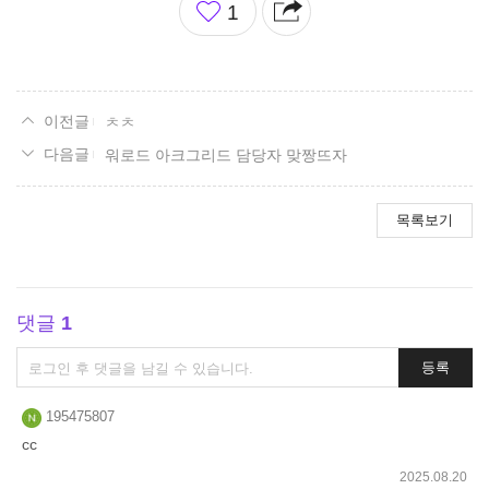
1
아
요
ㅊㅊ
워로드 아크그리드 담당자 맞짱뜨자
목록보기
댓글
1
댓
등록
글
쓰
195475807
기
cc
2025.08.20