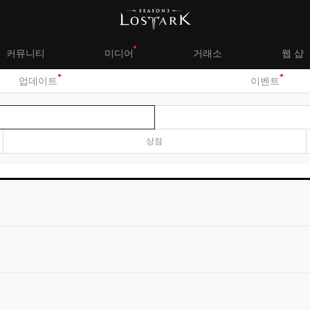
대
커뮤니티
미디어
거래소
웹 샵
서
업데이트
이벤트
메
브
뉴
메
상점
뉴