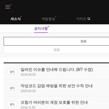
상
새소식
게임정보
가이드
단
메
공지사항
뉴
전체
점검
공
알려진 이슈를 안내해 드립니다. (8/7 수정)
지
공지
사
2026.08.05
항
악성코드 감염 예방을 위한 보안 수칙 안내
공지
2020.02.26
모험가 여러분의 계정 보호를 위한 안내
공지
2018.11.05