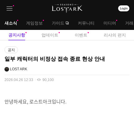
상
대
새소식
게임정보
가이드
커뮤니티
미디어
거래
단
메
서
공지사항
업데이트
이벤트
리샤의 편지
메
뉴
브
공
뉴
공지
지
메
일부 캐릭터의 비정상 접속 종료 현상 안내
사
뉴
항
LOST ARK
2026.04.26 12:33
90,100
안녕하세요, 로스트아크입니다.