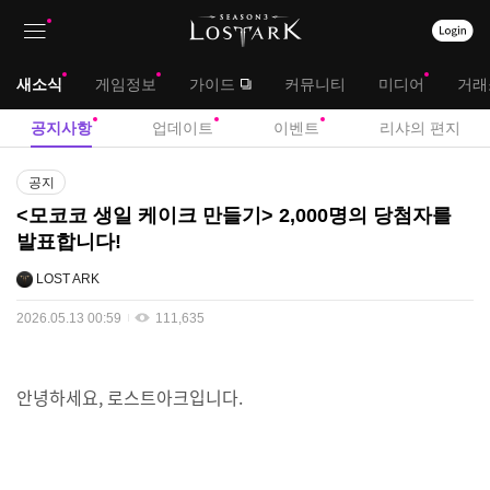
상
대
새소식
게임정보
가이드
커뮤니티
미디어
거래
단
메
서
공지사항
업데이트
이벤트
리샤의 편지
메
뉴
브
공
뉴
공지
지
메
<모코코 생일 케이크 만들기> 2,000명의 당첨자를
사
발표합니다!
뉴
항
LOST ARK
2026.05.13 00:59
111,635
안녕하세요, 로스트아크입니다.