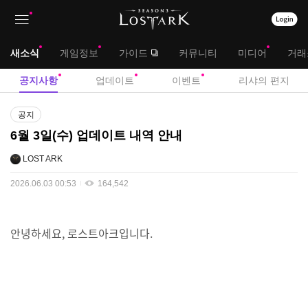
상
대
새소식
게임정보
가이드
커뮤니티
미디어
거래
단
메
서
공지사항
업데이트
이벤트
리샤의 편지
메
뉴
브
공
뉴
공지
지
메
6월 3일(수) 업데이트 내역 안내
사
뉴
항
LOST ARK
2026.06.03 00:53
164,542
안녕하세요, 로스트아크입니다.