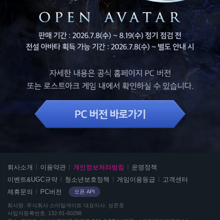
스
회사소개
이용약관
개인정보처리방침
운영정책
마
이벤트&UGC규약
청소년보호정책
게임이용등급
고객센터
일
제휴문의
PC버전
오픈 API
게
이
회사명
주식회사 스마일게이트
대표이사
성준호
사업자등록번호
132-81-60298
트