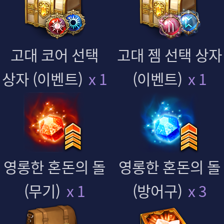
고대 코어 선택
고대 젬 선택 상자
상자 (이벤트)
x 1
(이벤트)
x 1
영롱한 혼돈의 돌
영롱한 혼돈의 돌
(무기)
x 1
(방어구)
x 3