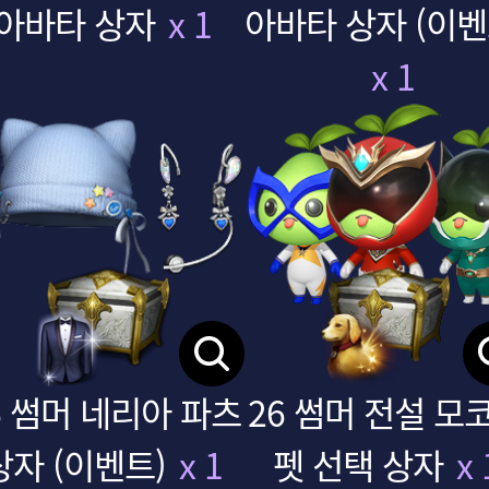
아바타 상자
x 1
아바타 상자 (이벤
x 1
림 압축공략
신규 클래스 '차원술사' 미리보기
LOST ARK
6 썸머 네리아 파츠
26 썸머 전설 모
상자 (이벤트)
x 1
펫 선택 상자
x 
#티어4
#아크패시브
#싱글모드
#저스트가드