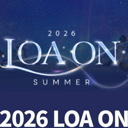
대
커뮤니티
미디어
거래소
웹 샵
메
뉴
2026 LOA O