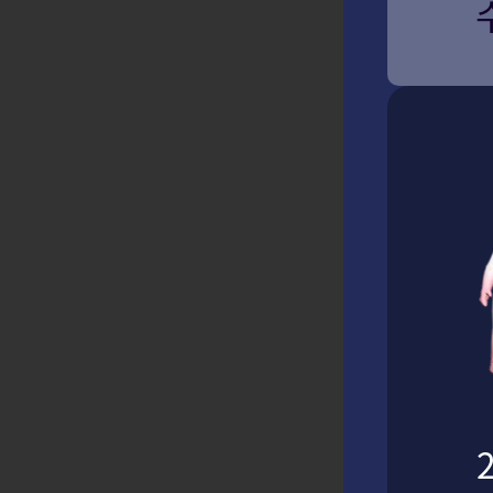
리샤의 편지
추천 영상
1
/
8