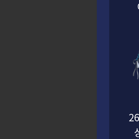
트림 아브렐슈드 나이트메어 시간제패턴과 기믹흐름
아브렐슈드 익스트
튜브
소티
게임 가이드
2