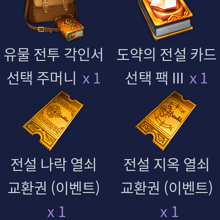
유물 전투 각인서
도약의 전설 카드
선택 주머니
x 1
선택 팩 III
x 1
전설 나락 열쇠
전설 지옥 열쇠
교환권 (이벤트)
교환권 (이벤트)
x 1
x 1