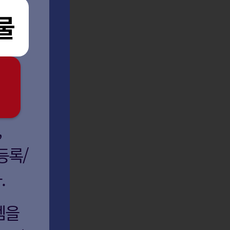
물
,
등록/
.
템을