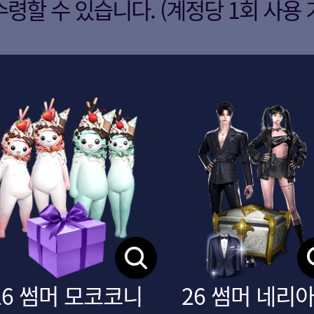
수령할 수 있습니다. (계정당 1회 사용 
26 썸머 모코코니
26 썸머 네리