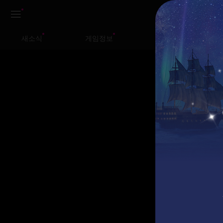
상
새소식
게임정보
가이드
단
메
이
뉴
벤
트
&
업
데
이
트