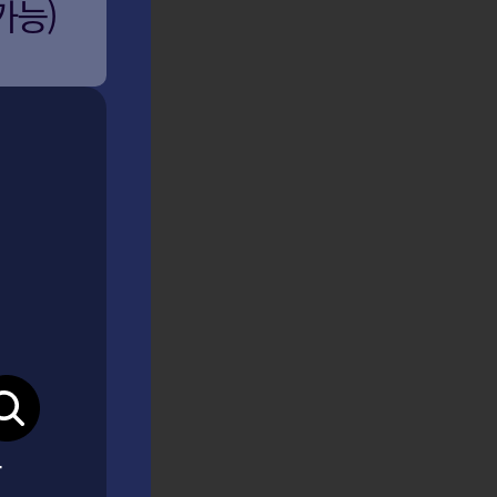
가능)
아