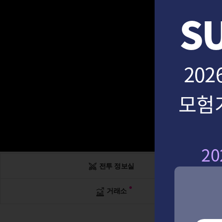
S
202
모험
20
전투 정보실
거래소
공지사항