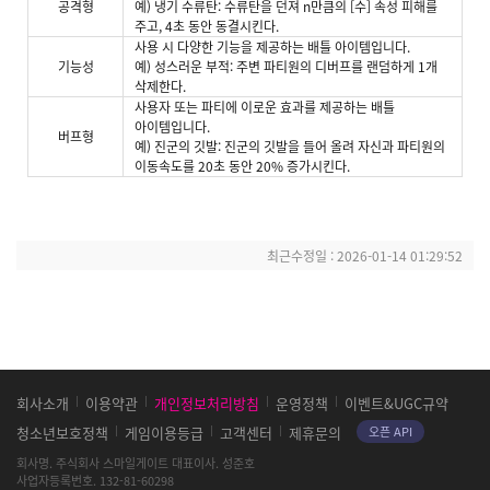
공격형
예) 냉기 수류탄: 수류탄을 던져 n만큼의 [수] 속성 피해를
주고, 4초 동안 동결시킨다.
사용 시 다양한 기능을 제공하는 배틀 아이템입니다.
기능성
예) 성스러운 부적: 주변 파티원의 디버프를 랜덤하게 1개
삭제한다.
사용자 또는 파티에 이로운 효과를 제공하는 배틀
아이템입니다.
버프형
예) 진군의 깃발: 진군의 깃발을 들어 올려 자신과 파티원의
이동속도를 20초 동안 20% 증가시킨다.
최근수정일 :
2026-01-14 01:29:52
스
회사소개
이용약관
개인정보처리방침
운영정책
이벤트&UGC규약
마
청소년보호정책
게임이용등급
고객센터
제휴문의
오픈 API
일
게
회사명
주식회사 스마일게이트
대표이사
성준호
이
사업자등록번호
132-81-60298