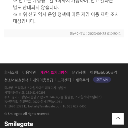
※ 신고는 계정당 1일 5회까지 가능하며, 신고 결과는
별도 안내되지 않습니다.
※ 허위 신고 역시 운영 정책에 따른 게임 이용 제한 조치
대상입니다.
최근수정일 :
2023-06-28 01:49:41
스
회사소개
이용약관
개인정보처리방침
운영정책
이벤트&UGC규약
마
청소년보호정책
게임이용등급
고객센터
제휴문의
오픈 API
일
게
회사명
주식회사 스마일게이트
대표이사
성준호
이
사업자등록번호
132-81-60298
트
주소
경기도 성남시 분당구 판교로 344, 6,7층(삼평동, 스마일게이트캠퍼스)
및
통신판매업 신고번호
2022-성남분당A-1071
로
T
1670-1373
E
lostark@smilegate.com
F
031-627-0400
스
© Smilegate All rights reserved.
트
아
그
크