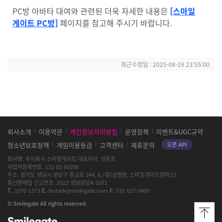
PC방 아바타 대여와 관련된 더욱 자세한 내용은
[스마일
게이트 PC방]
페이지를 참고해 주시기 바랍니다.
최근수정일 :
2025-08-19 23:55:00
스
회사소개
이용약관
개인정보처리방침
운영정책
이벤트&UGC규약
마
청소년보호정책
게임이용등급
고객센터
제휴문의
오픈 API
일
게
회사명
주식회사 스마일게이트
대표이사
성준호
이
사업자등록번호
132-81-60298
트
주소
경기도 성남시 분당구 판교로 344, 6,7층(삼평동, 스마일게이트캠퍼스)
및
통신판매업 신고번호
2022-성남분당A-1071
로
T
1670-1373
E
lostark@smilegate.com
F
031-627-0400
스
© Smilegate All rights reserved.
트
아
그