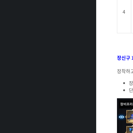
4
장신구 
장착하고
장
단