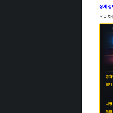
상세 정
우측 하