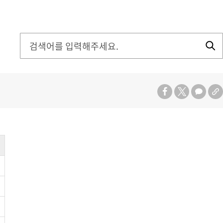
검
색
영
역