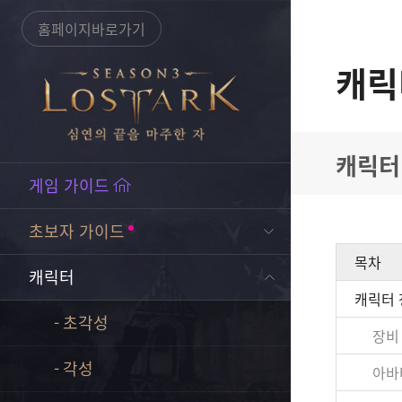
홈페이지바로가기
캐릭
캐릭터
게임 가이드
초보자 가이드
목차
캐릭터
캐릭터 
초각성
장비
각성
아바