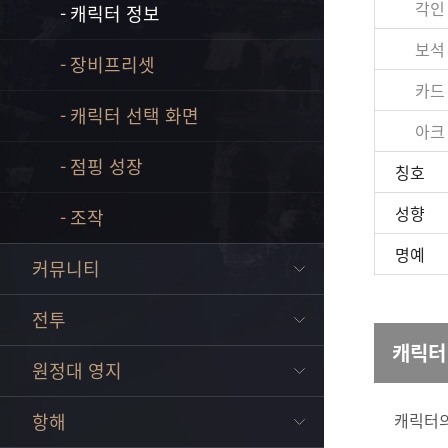
각인
캐릭터 정보
보석
장비프리셋
카드
캐릭터 선택 화면
아크
점핑 성장
칭호
성향
조작
명예
커뮤니티
전투
캐릭터
원정대 영지
캐릭터의
항해