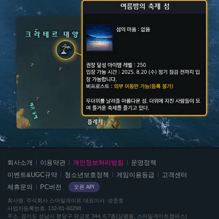
스
회사소개
이용약관
개인정보처리방침
운영정책
마
이벤트&UGC규약
청소년보호정책
게임이용등급
고객센터
일
제휴문의
PC버전
오픈 API
게
이
회사명
주식회사 스마일게이트
대표이사
성준호
사업자등록번호
132-81-60298
트
주소
경기도 성남시 분당구 판교로 344, 6,7층(삼평동, 스마일게이트캠퍼스)