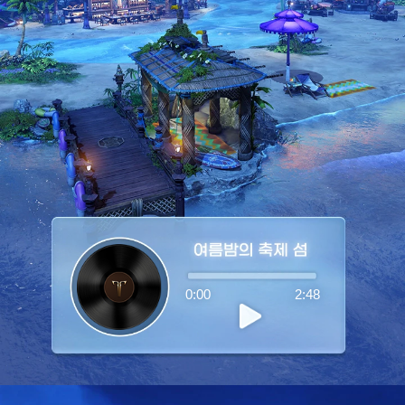
0:00
2:48