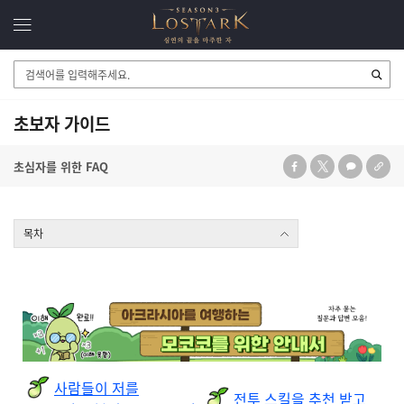
검
색
영
역
초보자 가이드
초심자를 위한 FAQ
목차
#anchor-1720137172550
사람들이 저를
전투 스킬을 추천 받고