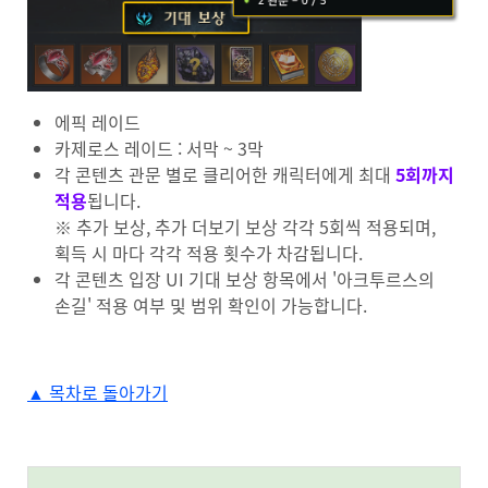
에픽 레이드
카제로스 레이드 : 서막 ~ 3막
각 콘텐츠 관문 별로 클리어한 캐릭터에게 최대
5회까지
적용
됩니다.
※ 추가 보상, 추가 더보기 보상 각각 5회씩 적용되며,
획득 시 마다 각각 적용 횟수가 차감됩니다.
각 콘텐츠 입장 UI 기대 보상 항목에서 '아크투르스의
손길' 적용 여부 및 범위 확인이 가능합니다.
▲ 목차로 돌아가기
#anchor-1720137416729