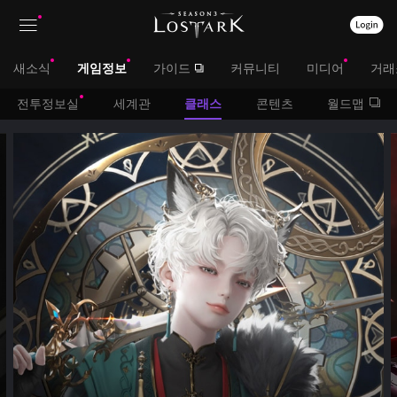
상
대
새소식
게임정보
가이드
커뮤니티
미디어
거래
단
메
서
전투정보실
세계관
클래스
콘텐츠
월드맵
메
뉴
클
브
래
뉴
스
메
뉴