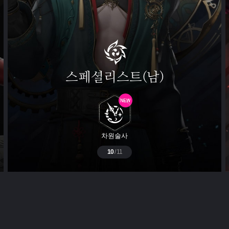
스페셜리스트(남)
차원술사
10
/
11