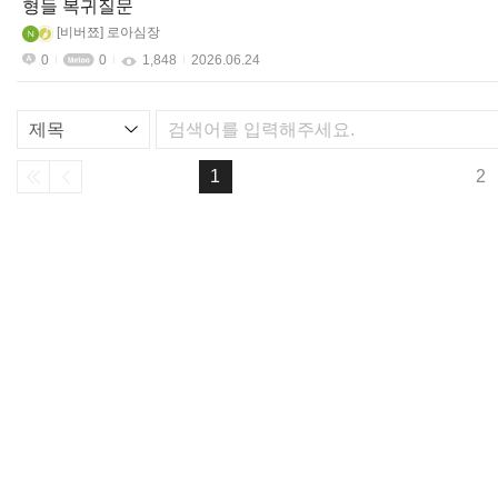
형들 복귀질문
비버쬬
로아심장
0
0
1,848
2026.06.24
리
스
트
1
2
검
색