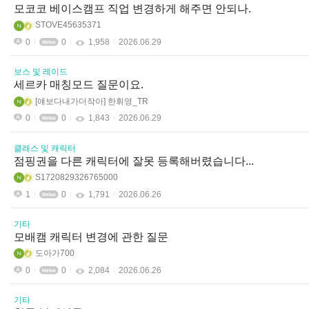
모코코 베이스캠프 직업 변경하게 해주면 안되나.
STOVE45635371
0
0
1,958
2026.06.29
보스 및 레이드
세르카 매칭모드 질문이요.
얘보다내가더작아
한휘영_TR
0
0
1,843
2026.06.29
클래스 및 캐릭터
점핑권을 다른 캐릭터에 잘못 등록해버렸습니다...
S1720829326765000
1
0
1,791
2026.06.26
기타
모배캠 캐릭터 변경에 관한 질문
도아가700
0
0
2,084
2026.06.26
기타