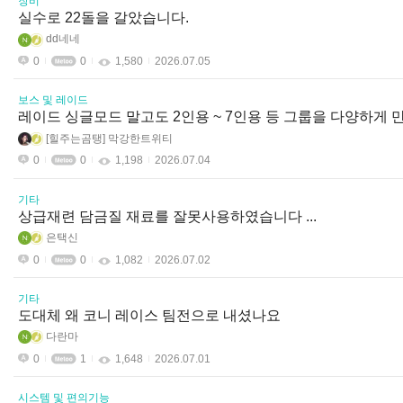
장비
실수로 22돌을 갈았습니다.
dd네네
0
0
1,580
2026.07.05
보스 및 레이드
레이드 싱글모드 말고도 2인용 ~ 7인용 등 그룹을 다양하게 
힐주는곰탱
막강한트위티
0
0
1,198
2026.07.04
기타
상급재련 담금질 재료를 잘못사용하였습니다 ...
은택신
0
0
1,082
2026.07.02
기타
도대체 왜 코니 레이스 팀전으로 내셨나요
다란마
0
1
1,648
2026.07.01
시스템 및 편의기능