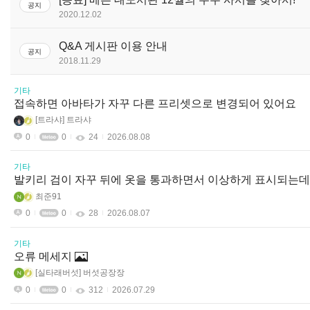
공지
2020.12.02
Q&A 게시판 이용 안내
공지
2018.11.29
기타
접속하면 아바타가 자꾸 다른 프리셋으로 변경되어 있어요
트라샤
트라샤
0
0
24
2026.08.08
기타
발키리 검이 자꾸 뒤에 옷을 통과하면서 이상하게 표시되는데
최준91
0
0
28
2026.08.07
기타
오류 메세지
실타래버섯
버섯공장장
0
0
312
2026.07.29