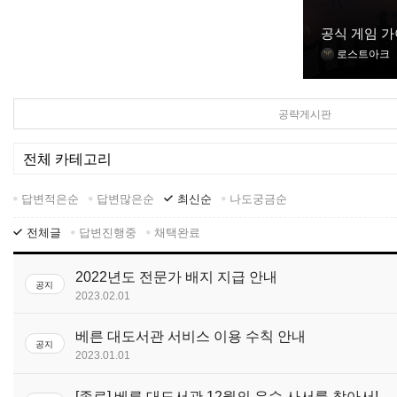
공식 게임 
로스트아크
공략게시판
답변적은순
답변많은순
최신순
나도궁금순
전체글
답변진행중
채택완료
2022년도 전문가 배지 지급 안내
공지
2023.02.01
베른 대도서관 서비스 이용 수칙 안내
공지
2023.01.01
[종료] 베른 대도서관 12월의 우수 사서를 찾아서!