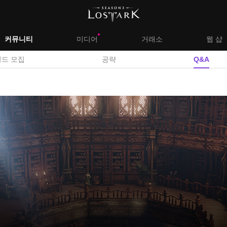
대
커뮤니티
미디어
거래소
웹 샵
서
길드 모집
공략
Q&A
메
브
뉴
메
뉴