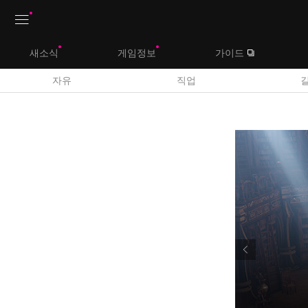
상
새소식
게임정보
가이드
단
메
자유
직업
뉴
Q
&
A
게
시
판