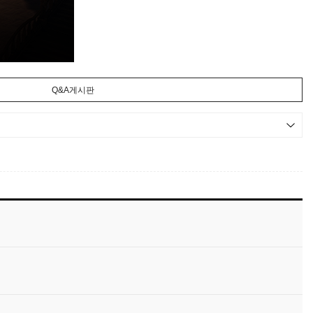
엘가시아 수렵 지도
PorziaFabbri
Q&A게시판