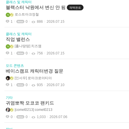
클래스 및 캐릭터
블랙스터 낙원에서 변신 안 됨
채택완료
로스트아크정철
1
0
886
2026.07.15
클래스 및 캐릭터
직업 밸런스
홀나땅땅
치즈잼
1
0
756
2026.07.15
모드 콘텐츠
베이스캠프 캐릭터변경 질문
인서우
로아크로아티아
1
0
935
2026.07.10
기타
귀염뽀짝 모코코 팬키드
comet0213
comet0213
0
0
1,033
2026.07.06