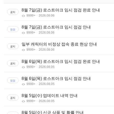
8월 7일(금) 로스트아크 임시 점검 완료 안내
공지
9999+
2026.08.06
8월 7일(금) 로스트아크 임시 점검 안내
점검
9999+
2026.08.06
일부 캐릭터의 비정상 접속 종료 현상 안내
공지
9999+
2026.08.06
8월 6일(목) 로스트아크 임시 점검 완료 안내
공지
9999+
2026.08.05
8월 6일(목) 로스트아크 임시 점검 안내
점검
9999+
2026.08.05
8월 5일(수) 업데이트 내역 안내
공지
9999+
2026.08.05
8월 5일(수) 신규 상품 및 확률 안내