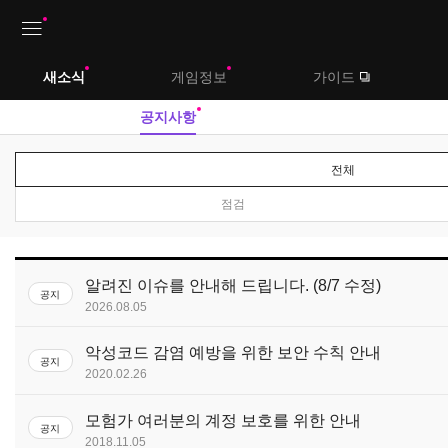
상
새소식
게임정보
가이드
단
메
공지사항
뉴
전체
점검
공
알려진 이슈를 안내해 드립니다. (8/7 수정)
지
공지
사
2026.08.05
항
악성코드 감염 예방을 위한 보안 수칙 안내
공지
2020.02.26
모험가 여러분의 계정 보호를 위한 안내
공지
2018.11.05