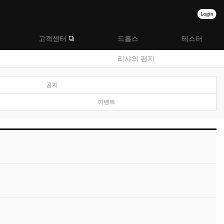
고객센터
드롭스
테스터
리샤의 편지
공지
이벤트