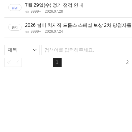
7월 29일(수) 정기 점검 안내
점검
9999+
2026.07.28
2026 썸머 치지직 드롭스 스페셜 보상 2차 당첨자
공지
9999+
2026.07.24
리
스
트
1
2
검
색