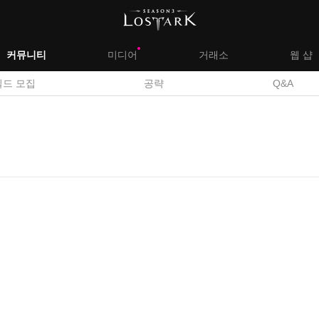
대
커뮤니티
미디어
거래소
웹 샵
서
길드 모집
공략
Q&A
메
브
뉴
메
뉴