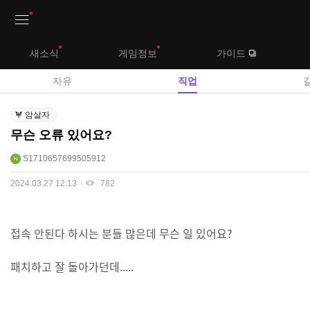
상
새소식
게임정보
가이드
단
메
자유
직업
뉴
직
암살자
업
무슨 오류 있어요?
게
시
S1710657699505912
판
2024.03.27 12:13
782
접속 안된다 하시는 분들 많은데 무슨 일 있어요?
패치하고 잘 돌아가던데.....