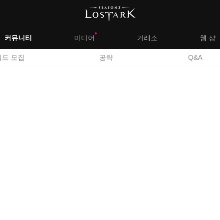
대
커뮤니티
미디어
거래소
웹 샵
서
길드 모집
공략
Q&A
메
브
뉴
메
뉴