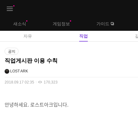
상
새소식
게임정보
가이드
단
메
자유
직업
뉴
게
공지
시
직업게시판 이용 수칙
판
LOST ARK
2018.09.17 02:35
170,323
안녕하세요. 로스트아크입니다.