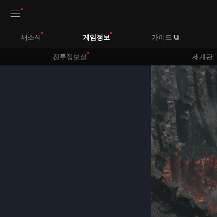
상
새소식
게임정보
가이드
단
메
전투정보실
세계관
뉴
컨
텐
츠