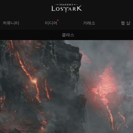
대
커뮤니티
미디어
거래소
웹 샵
서
클래스
메
브
뉴
메
뉴