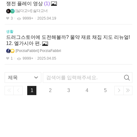
쟁전 플레이 영상
1
싫다고너
싫다고너
3
9999+
2025.04.19
생활
드러그스토어에 도전해볼까? 물약 재료 채집 지도 리뉴얼!
12. 엘가시아 편.
PorziaFabbri
PorziaFabbri
1
9999+
2025.04.05
리
스
트
1
2
3
4
5
검
색