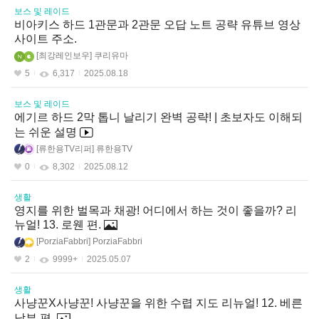
보스 및 레이드
비아키스 하드 1관문과 2관문 오답 노트 공략 유튜브 영상
사이트 주소.
최강레인보우
쿠리유마
5
6,317
2025.08.18
보스 및 레이드
에기르 하드 2막 톱니 날리기 완벽 공략! | 초보자도 이해되
는 쉬운 설명
류한용TV리퍼
류한용TV
0
8,302
2025.08.12
생활
영지를 위한 벌목과 채광! 어디에서 하는 것이 좋을까? 리
뉴얼! 13. 로웬 편.
PorziaFabbri
PorziaFabbri
2
9999+
2025.05.07
생활
사냥꾼X사냥꾼! 사냥꾼을 위한 수렵 지도 리뉴얼! 12. 베른
남부 편.