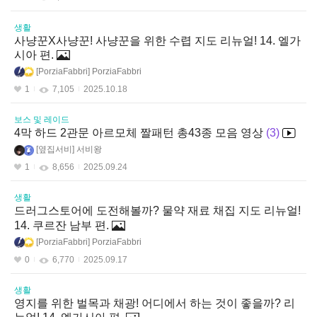
생활
사냥꾼X사냥꾼! 사냥꾼을 위한 수렵 지도 리뉴얼! 14. 엘가
시아 편.
PorziaFabbri
PorziaFabbri
1
7,105
2025.10.18
보스 및 레이드
4막 하드 2관문 아르모체 짤패턴 총43종 모음 영상
3
옆집서비
서비왕
1
8,656
2025.09.24
생활
드러그스토어에 도전해볼까? 물약 재료 채집 지도 리뉴얼!
14. 쿠르잔 남부 편.
PorziaFabbri
PorziaFabbri
0
6,770
2025.09.17
생활
영지를 위한 벌목과 채광! 어디에서 하는 것이 좋을까? 리