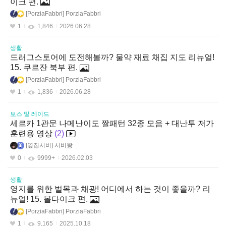
이크 편.
PorziaFabbri
PorziaFabbri
1
1,846
2026.06.28
생활
드러그스토어에 도전해볼까? 물약 재료 채집 지도 리뉴얼!
15. 쿠르잔 북부 편.
PorziaFabbri
PorziaFabbri
1
1,836
2026.06.28
보스 및 레이드
세르카 1관문 나메난이도 짤패턴 32종 모음 + 대난투 저가
훈련용 영상
2
옆집서비
서비왕
0
9999+
2026.02.03
생활
영지를 위한 벌목과 채광! 어디에서 하는 것이 좋을까? 리
뉴얼! 15. 볼다이크 편.
PorziaFabbri
PorziaFabbri
1
9,165
2025.10.18