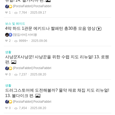
뉴얼! 14. 엘가시아 편.
PorziaFabbri
PorziaFabbri
1
7,764
2025.09.17
보스 및 레이드
4막 하드 1관문 에키드나 짤패턴 총30종 모음 영상
옆집서비
서비왕
2
9999+
2025.09.06
생활
사냥꾼X사냥꾼! 사냥꾼을 위한 수렵 지도 리뉴얼! 13. 로웬
편.
PorziaFabbri
PorziaFabbri
0
7,237
2025.08.20
생활
드러그스토어에 도전해볼까? 물약 재료 채집 지도 리뉴얼!
13. 볼다이크 편.
PorziaFabbri
PorziaFabbri
0
7,454
2025.08.20