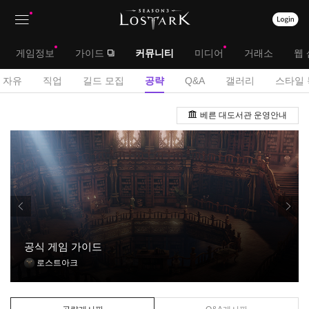
상
대
게임정보
가이드
커뮤니티
미디어
거래소
웹 
단
메
서
자유
직업
길드 모집
공략
Q&A
갤러리
스타일 
메
뉴
브
공
뉴
베른 대도서관 운영안내
략
메
게
뉴
시
판
공식 게임 가이드
로스트아크