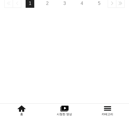
1
2
3
4
5
홈
시청한 영상
카테고리
퀵
메