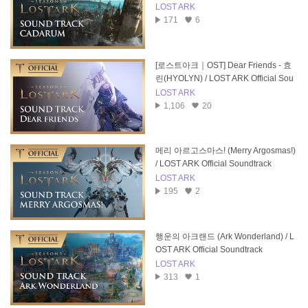
LOST ARK
171
6
[로스트아크｜OST] Dear Friends - 효
린(HYOLYN) / LOST ARK Official Sou
ndtrack
LOST ARK
1,106
20
메리 아르고스마스! (Merry Argosmas!)
/ LOST ARK Official Soundtrack
LOST ARK
195
2
행운의 아크랜드 (Ark Wonderland) / L
OST ARK Official Soundtrack
LOST ARK
313
1