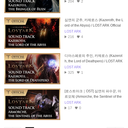
204
2
심연의 군주, 카제로스 (Kazeroth, the L
ord of the Abyss) / LOST ARK Official
Soundtrack
LOST ARK
216
4
디아스페로의 주인, 카제로스 (Kazerot
h, the Lord of Deathpero) / LOST ARK
Official Soundtrack
LOST ARK
325
1
[로스트아크｜OST] 심연의 파수꾼, 아
르모체 (Armorche, the Sentinel of the
Abyss) / LOST ARK Official Soundtrac
LOST ARK
k
17
0