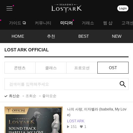
상
대
가이드
커뮤니티
미디어
거래소
웹 샵
고객
단
메
메
서
HOME
추천
BEST
NEW
뉴
뉴
브
LOST ARK OFFICIAL
메
콘텐츠
클래스
프로모션
OST
뉴
검
색
최신순
조회순
좋아요순
나의 사랑, 이자벨라 (Isabella, My Lov
e)
LOST ARK
151
1