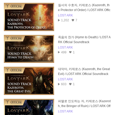
질서의 수호자, 카제로스 (Kazeroth, th
e Protector of Order) / LOST ARK Offic
ial Soundtrack
LOST ARK
1,202
7
죽음의 찬가 (Hymn to Death) / LOST A
RK Official Soundtrack
LOST ARK
499
1
대악마, 카제로스 (Kazeroth, the Great
Evil) / LOST ARK Official Soundtrack
LOST ARK
603
1
파멸로 인도하는 자, 카제로스 (Kazerot
h, the Bringer of Ruin) / LOST ARK Off
icial Soundtrack
LOST ARK