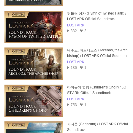
뒤틀린 성가 (Hymn of Twisted Faith) /
LOST ARK Official Soundtrack
LOST ARK
332
2
대주교, 아르세노스 (Arcenos, the Arch
bishop) / LOST ARK Official Soundtra
ck
LOST ARK
186
1
아이들의 합창 (Children's Choir) / LO
ST ARK Official Soundtrack
LOST ARK
753
1
카다룸 (Cadarum) / LOST ARK Official
Soundtrack