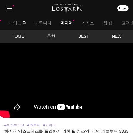
상
대
가이드
커뮤니티
미디어
거래소
웹 샵
고객
단
메
메
서
HOME
추천
BEST
NEW
뉴
영
뉴
브
상
보
메
기
뉴
#로스트아크
#초보자
#가이드
하이퍼 익스프레스를 졸업하기 위한 필수 소양, 각인 기초부터 3333