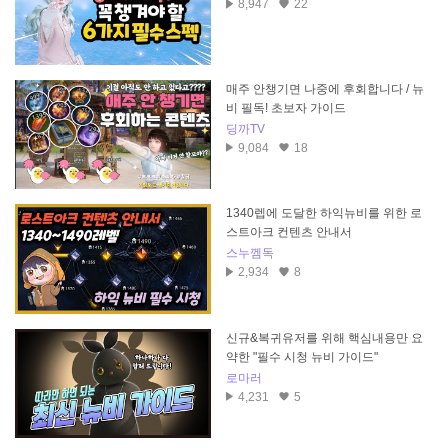
8,947
22
매주 안챙기면 나중에 후회합니다 / 뉴
비 필독! 초보자 가이드
딩까TV
9,084
18
1340렙에 도달한 하익뉴비를 위한 로
스트아크 컨텐츠 안내서
스누껨독
2,934
8
신규&복귀유저를 위해 핵심내용만 요
약한 "필수 시청 뉴비 가이드"
로마러
4,231
5