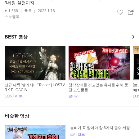
3세팅 실전까지
1,568
5
2023.1.18
스누껨독
BEST 영상
신규 대륙 '엘가시아' Teaser | LOST A
청각장애를 겪고있는 유저를 위해 뭉
[로
RK ELGACIA
친 고인물들
ng 
LOST ARK
로마러
LO
비슷한 영상
뉴비가 꼭 알아야 할 6가지 필수 세팅
죠니월드