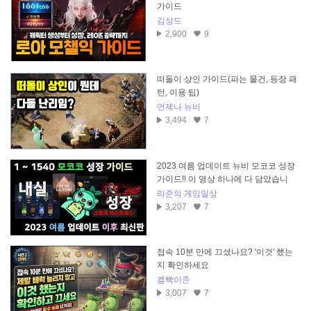
가이드
김상드
2,900
9
떠돌이 상인 가이드(파는 물건, 등장 패
턴, 이용 팁)
언제나 뉴비
3,494
7
2023 여름 업데이트 뉴비 모코코 성장
가이드!! 이 영상 하나에 다 담았습니
다!!
라준의 게임일상
3,207
7
접속 10분 만에 끄셨나요? '이것' 했는
지 확인하세요
겜빡이존
3,007
7