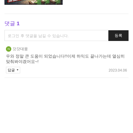
댓글
1
댓
등록
글
쓰
갓갓대웅
기
우와 정말 큰 도움이 되었습니다!!이제 하익도 끝나가는데 열심히
맞춰봐야겠어요~!
답글
2023.04.06