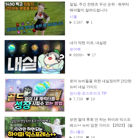
일일, 주간 컨텐츠 우선 순위 - 뭐부터
해야할지 알려드립니다
시월
3,387
1
내가 약한 이유, 내실편
로아백
9999+
27
로아 뉴비들을 위한 내실정리!!! 간단한
뉴비 내실 가이드
앙시원-로스트아크 TIP
7,739
19
보면 절대 후회 안 하는 하이퍼 익스프
레스++ 뉴비 입문 가이드 【2023】 (필
수 컨텐츠, 골드/재료 수급처)
죠니월드
4,009
18