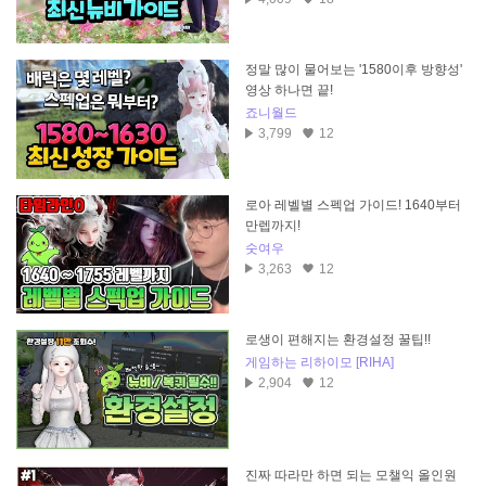
정말 많이 물어보는 '1580이후 방향성'
영상 하나면 끝!
죠니월드
3,799
12
로아 레벨별 스펙업 가이드! 1640부터
만렙까지!
숫여우
3,263
12
로생이 편해지는 환경설정 꿀팁!!
게임하는 리하이모 [RIHA]
2,904
12
진짜 따라만 하면 되는 모챌익 올인원