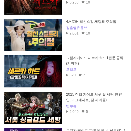
5,253
10
4서포터 최신스킬 세팅과 주의점
김홀앵유튜브
2,001
10
그림자레이드 세르카 하드1관문 공략
(기믹편)
오일오
320
7
2025 직업 가이드 서폿 딜 세팅 편 (각
인, 아크패시브, 딜 사이클)
삔뿌슈
2,049
5
그림자 레이드 '고통의 마녀, 세르카' | 2