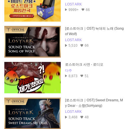
LOST ARK
9999+
66
[로스트아크｜OST] 늑대의 노래 (Song
of Wolf)
LOST ARK
5,510
66
로스트아크 사연 - 로디오
다주
8,873
51
[로스트아크｜OST] Sweet Dreams, M
y Dear - 소향(SoHyang)
LOST ARK
3,468
48