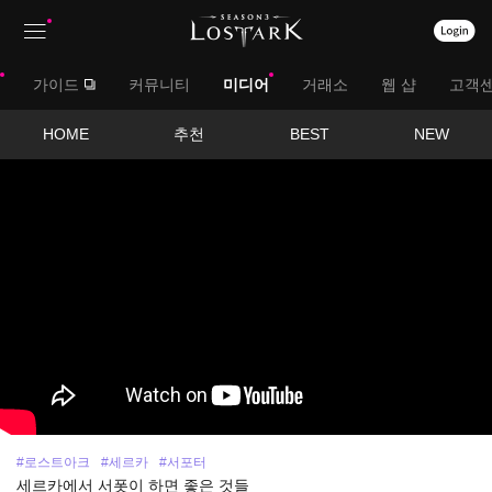
상
대
가이드
커뮤니티
미디어
거래소
웹 샵
고객
단
메
메
서
HOME
추천
BEST
NEW
뉴
영
뉴
브
상
보
메
기
뉴
#로스트아크
#세르카
#서포터
세르카에서 서폿이 하면 좋은 것들