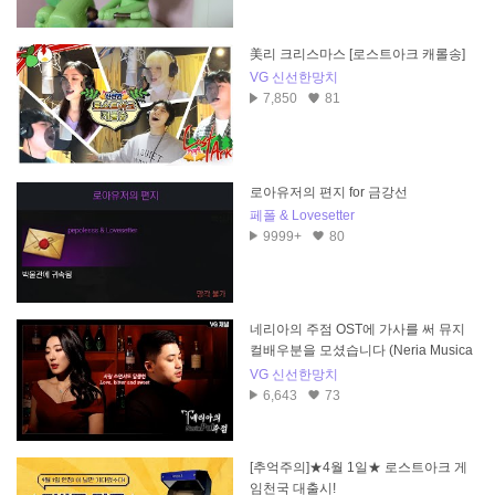
美리 크리스마스 [로스트아크 캐롤송]
VG 신선한망치
7,850
81
로아유저의 편지 for 금강선
페폴 & Lovesetter
9999+
80
네리아의 주점 OST에 가사를 써 뮤지
컬배우분을 모셨습니다 (Neria Musica
l)
VG 신선한망치
6,643
73
[추억주의]★4월 1일★ 로스트아크 게
임천국 대출시!