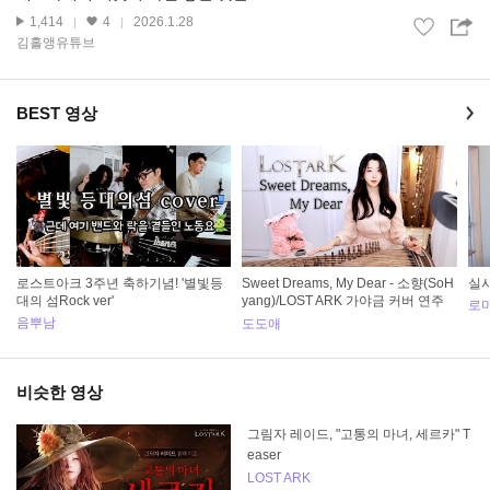
1,414
4
2026.1.28
김홀앵유튜브
BEST 영상
로스트아크 3주년 축하기념! '별빛등
Sweet Dreams, My Dear - 소향(SoH
실사
대의 섬Rock ver'
yang)/LOST ARK 가야금 커버 연주
로
국악 버전 Cover by, 도도애
음뿌남
도도애
비슷한 영상
그림자 레이드, "고통의 마녀, 세르카" T
easer
LOST ARK