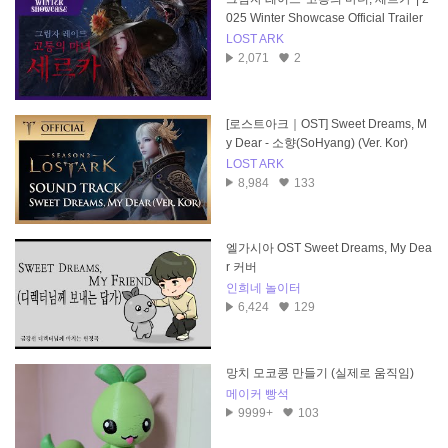
025 Winter Showcase Official Trailer
LOST ARK
2,071
2
[로스트아크｜OST] Sweet Dreams, M
y Dear - 소향(SoHyang) (Ver. Kor)
LOST ARK
8,984
133
엘가시아 OST Sweet Dreams, My Dea
r 커버
인희네 놀이터
6,424
129
망치 모코콩 만들기 (실제로 움직임)
메이커 빵석
9999+
103