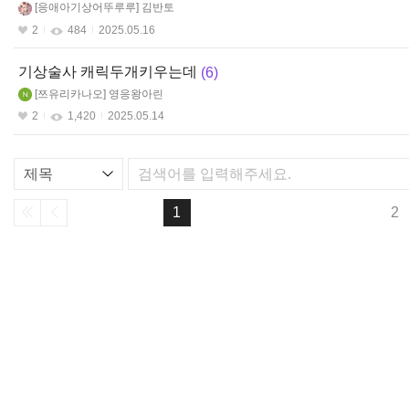
응애아기상어뚜루루
김반토
2
484
2025.05.16
기상술사 캐릭두개키우는데
6
쯔유리카나오
영응왕아린
2
1,420
2025.05.14
리
스
트
1
2
검
색