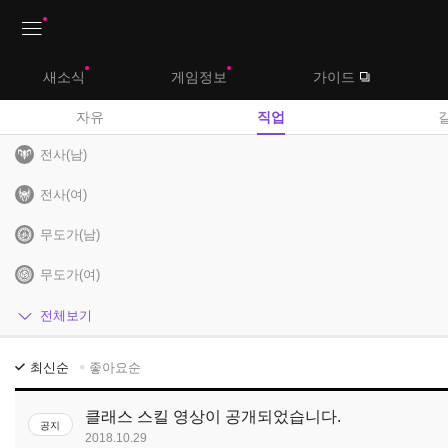
상
새소식
게임정보
가이드
단
메
자유
직업
뉴
전사(남)
전사(여)
무도가(남)
무도가(여)
헌터(남)
전체보기
헌터(여)
직
최신순
좋아요순
업
마법사
게
클래스 스킬 영상이 공개되었습니다.
공지
시
암살자
2018.10.29