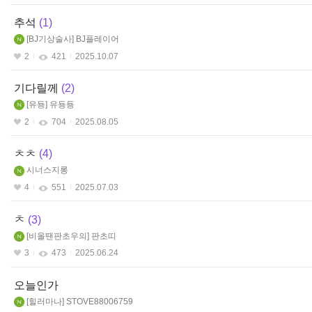
추석
1
BJ기상술사
BJ플레이어
2
421
2025.10.07
기다릴께
2
유둉
유둉둉
2
704
2025.08.05
ㅊㅊ
4
시너스지롱
4
551
2025.07.03
ㅊ
3
비올땐판초우의
판초띠
3
473
2025.06.24
오늘인가
힐러마나
STOVE88006759