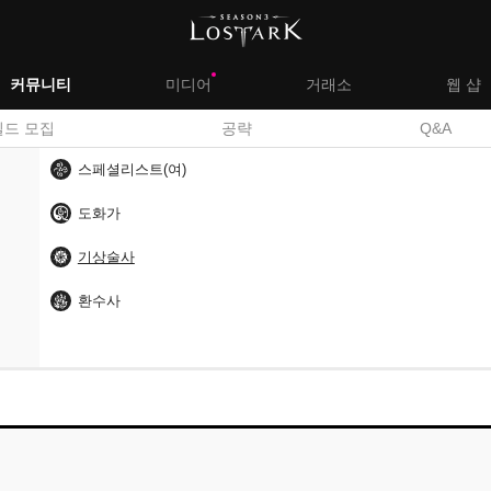
대
커뮤니티
미디어
거래소
웹 샵
서
길드 모집
공략
Q&A
메
브
스페셜리스트(여)
뉴
메
도화가
뉴
기상술사
환수사