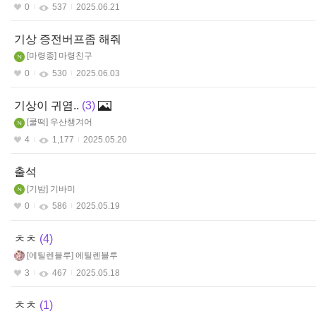
0
537
2025.06.21
기상 증전버프좀 해줘
마령종
마령친구
0
530
2025.06.03
기상이 귀염..
3
쿨떡
우산챙겨어
4
1,177
2025.05.20
출석
기밤
기바미
0
586
2025.05.19
ㅊㅊ
4
에틸렌블루
에틸렌블루
3
467
2025.05.18
ㅊㅊ
1