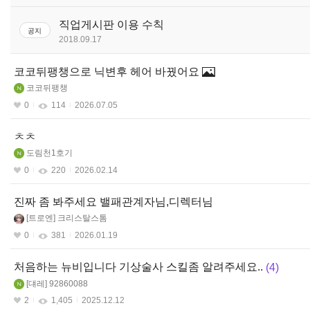
판
스페셜리스트(여)
직업게시판 이용 수칙
공지
2018.09.17
스페셜리스트(남)
코코뒤팽챙으로 닉변후 헤어 바꿨어요
가디언나이트
코코뒤팽챙
0
114
2026.07.05
ㅊㅊ
도림천1호기
0
220
2026.02.14
진짜 좀 봐주세요 밸패관계자님,디렉터님
트로엔
크리스탈스톰
0
381
2026.01.19
처음하는 뉴비입니다 기상술사 스킬좀 알려주세요..
4
댸레
92860088
2
1,405
2025.12.12