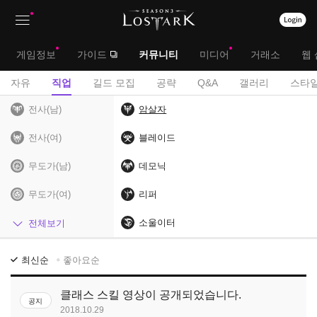
상
대
게임정보
가이드
커뮤니티
미디어
거래소
웹 
단
메
서
자유
직업
길드 모집
공략
Q&A
갤러리
스타일
메
뉴
브
전사(남)
암살자
뉴
메
전사(여)
블레이드
뉴
무도가(남)
데모닉
무도가(여)
리퍼
헌터(남)
소울이터
전체보기
헌터(여)
직
최신순
좋아요순
업
마법사
게
클래스 스킬 영상이 공개되었습니다.
공지
시
암살자
2018.10.29