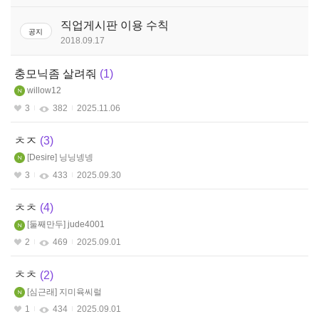
판
스페셜리스트(여)
직업게시판 이용 수칙
공지
2018.09.17
스페셜리스트(남)
충모닉좀 살려줘
1
가디언나이트
willow12
3
382
2025.11.06
ㅊㅈ
3
Desire
닝닝넹넹
3
433
2025.09.30
ㅊㅊ
4
둘째만두
jude4001
2
469
2025.09.01
ㅊㅊ
2
심근래
지미육씨럴
1
434
2025.09.01