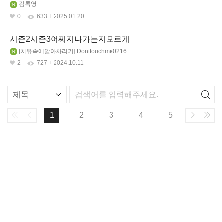
김록영
0
633
2025.01.20
시즌2시즌3어찌지나가는지모르게
치유속에알아차리기
Donttouchme0216
2
727
2024.10.11
리
스
트
1
2
3
4
5
검
색