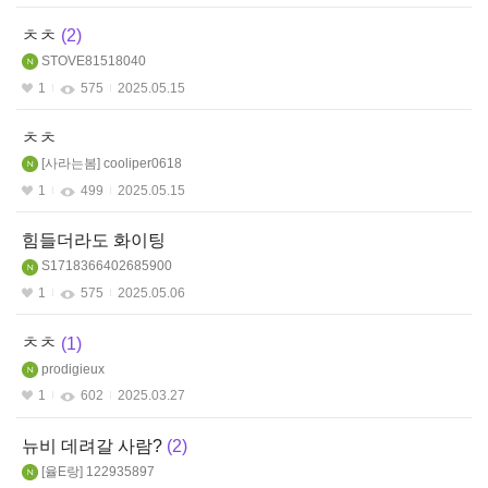
ㅊㅊ
2
STOVE81518040
1
575
2025.05.15
ㅊㅊ
사라는봄
cooliper0618
1
499
2025.05.15
힘들더라도 화이팅
S1718366402685900
1
575
2025.05.06
ㅊㅊ
1
prodigieux
1
602
2025.03.27
뉴비 데려갈 사람?
2
율E랑
122935897