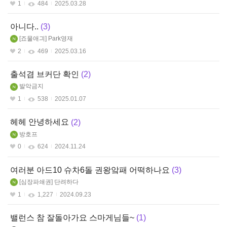
1
484
2025.03.28
아니다..
3
죠물애긔
Park영재
2
469
2025.03.16
출석겸 브커단 확인
2
발악금지
1
538
2025.01.07
헤헤 안녕하세요
2
방호프
0
624
2024.11.24
여러분 아드10 슈차6돌 권왕앜패 어떡하나요
3
심장파쇄권
단려하다
1
1,227
2024.09.23
밸런스 참 잘돌아가요 스마게님들~
1