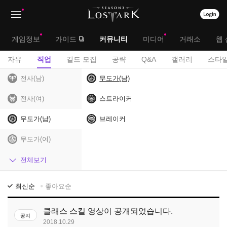
상
대
게임정보
가이드
커뮤니티
미디어
거래소
웹 
단
메
서
자유
직업
길드 모집
공략
Q&A
갤러리
스타일
메
뉴
브
전사(남)
무도가(남)
뉴
메
전사(여)
스트라이커
뉴
무도가(남)
브레이커
무도가(여)
헌터(남)
전체보기
헌터(여)
직
최신순
좋아요순
업
마법사
게
클래스 스킬 영상이 공개되었습니다.
공지
시
암살자
2018.10.29