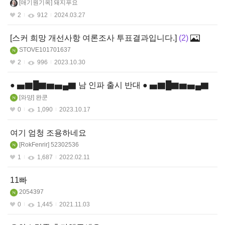
애기원기옥
돼지푸요
2
912
2024.03.27
[스커 희망 개선사항 여론조사 투표결과입니다.]
2
STOVE101701637
2
996
2023.10.30
● ▅▇█▇▆▅▄▇ 남 인파 출시 반대 ● ▅▇█▇▆▅▄▇
와먕
완쿤
0
1,090
2023.10.17
여기 엄청 조용하네요
RokFenrir
52302536
1
1,687
2022.02.11
11빠
2054397
0
1,445
2021.11.03