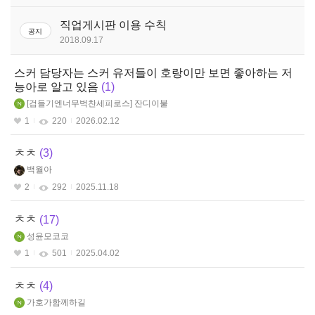
판
스페셜리스트(여)
직업게시판 이용 수칙
공지
2018.09.17
스페셜리스트(남)
스커 담당자는 스커 유저들이 호랑이만 보면 좋아하는 저
가디언나이트
능아로 알고 있음
1
검들기엔너무벅찬세피로스
잔디이불
1
220
2026.02.12
ㅊㅊ
3
백월아
2
292
2025.11.18
ㅊㅊ
17
성윤모코코
1
501
2025.04.02
ㅊㅊ
4
가호가함께하길