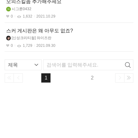
오의스킬좀 추가해주세요
시그룬0432
0
1,632
2021.10.29
스커 게시판은 왜 아무도 없죠?
신성크리티컬
와이즈란
0
1,729
2021.09.30
리
스
트
1
2
검
색