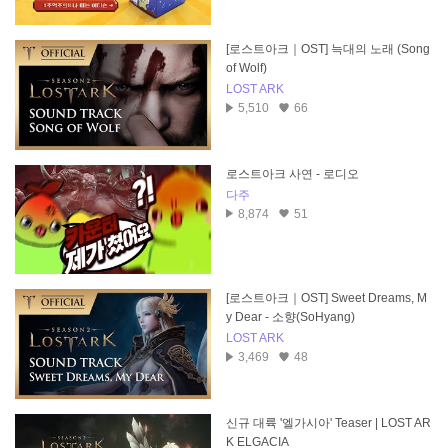
[로스트아크｜OST] 늑대의 노래 (Song
of Wolf)
LOST ARK
5,510
66
로스트아크 사연 - 로디오
다주
8,874
51
[로스트아크｜OST] Sweet Dreams, M
y Dear - 소향(SoHyang)
LOST ARK
3,469
48
신규 대륙 '엘가시아' Teaser | LOST AR
K ELGACIA