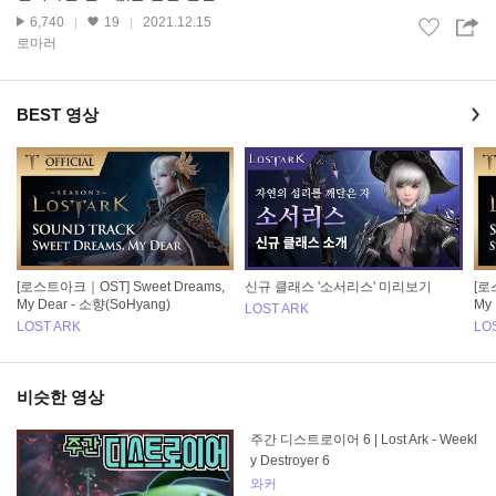
6,740
19
2021.12.15
로마러
BEST 영상
[로스트아크｜OST] Sweet Dreams,
신규 클래스 '소서리스' 미리보기
[로
My Dear - 소향(SoHyang)
My 
LOST ARK
LOST ARK
LO
비슷한 영상
주간 디스트로이어 6 | Lost Ark - Weekl
y Destroyer 6
와커