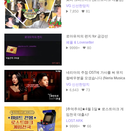
VG 신선한망치
7,850
81
로아유저의 편지 for 금강선
페폴 & Lovesetter
9999+
80
네리아의 주점 OST에 가사를 써 뮤지
컬배우분을 모셨습니다 (Neria Musica
l)
VG 신선한망치
6,643
73
[추억주의]★4월 1일★ 로스트아크 게
임천국 대출시!
LOST ARK
9999+
66