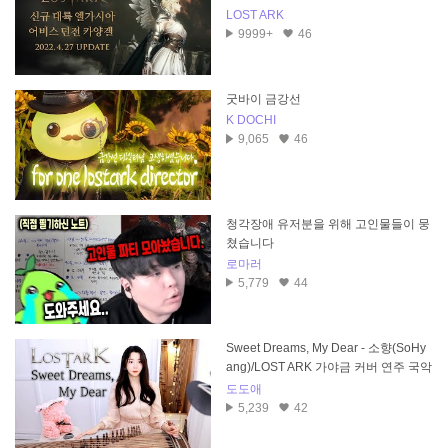
LOST ARK
9999+
46
굿바이 금강선
K DOCHI
9,065
46
청각장애 유저분을 위해 고인물들이 뭉
쳤습니다
로마러
5,779
44
Sweet Dreams, My Dear - 소향(SoHy
ang)/LOST ARK 가야금 커버 연주 국악
버전 Cover by, 도도애
도도애
5,239
42