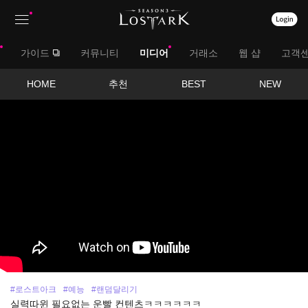
상
대
가이드
커뮤니티
미디어
거래소
웹 샵
고객
단
메
메
서
HOME
추천
BEST
NEW
뉴
영
뉴
브
상
보
메
기
뉴
#로스트아크
#예능
#랜덤달리기
실력따윈 필요없는 운빨 컨텐츠ㅋㅋㅋㅋㅋㅋ