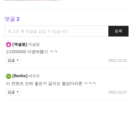
댓글
2
댓
등록
글
쓰
엑셀왕
엑셀왕
기
1/1000000 이명박뽑기 ㅋㅋ
답글
2021.12.31
Berthe
베르트
이 컨텐츠 진짜 좋은거 같아요 혈압마라톤 ㅋㅋㅋ
답글
2021.12.27