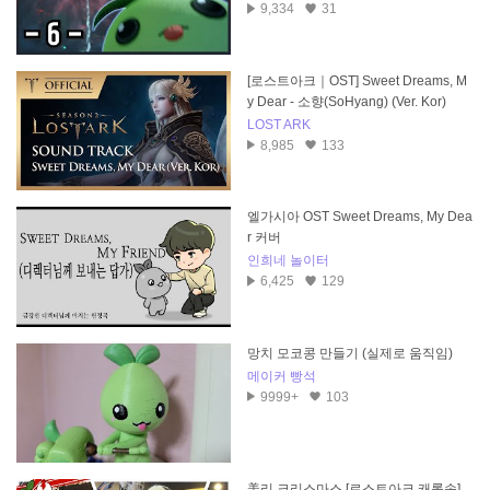
9,334
31
[로스트아크｜OST] Sweet Dreams, M
y Dear - 소향(SoHyang) (Ver. Kor)
LOST ARK
8,985
133
엘가시아 OST Sweet Dreams, My Dea
r 커버
인희네 놀이터
6,425
129
망치 모코콩 만들기 (실제로 움직임)
메이커 빵석
9999+
103
美리 크리스마스 [로스트아크 캐롤송]