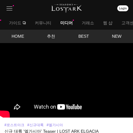
상
대
가이드
커뮤니티
미디어
거래소
웹 샵
고객
단
메
메
서
HOME
추천
BEST
NEW
뉴
영
뉴
브
상
보
메
기
뉴
#로스트아크
#신규대륙
#엘가시아
신규 대륙 '엘가시아' Teaser | LOST ARK ELGACIA