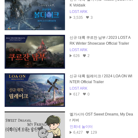
K Voldaik
LOST ARK
3,535
3
신규 대륙 쿠르잔 남부 / 2023 LOST A
RK Winter Showcase Official Trailer
LOST ARK
626
2
신규 대륙 림레이크 / 2024 LOA ON WI
NTER Official Trailer
LOST ARK
617
0
엘가시아 OST Sweet Dreams, My Dea
r 커버
인희네 놀이터
6,427
129