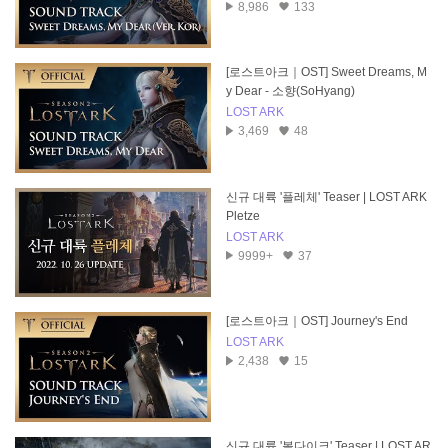
8,986
133
[로스트아크｜OST] Sweet Dreams, M
y Dear - 소향(SoHyang)
LOST ARK
3,469
48
신규 대륙 '플레체' Teaser | LOST ARK
Pletze
LOST ARK
9999+
37
[로스트아크｜OST] Journey's End
LOST ARK
2,438
15
신규 대륙 '볼다이크' Teaser | LOST AR