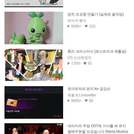
망치 모코콩 만들기 (실제로 움직임)
메이커 빵석
9999+
103
美리 크리스마스 [로스트아크 캐롤송]
VG 신선한망치
7,850
81
로아유저의 편지 for 금강선
페폴 & Lovesetter
9999+
80
네리아의 주점 OST에 가사를 써 뮤지
컬배우분을 모셨습니다 (Neria Musica