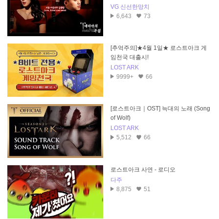
l)
VG 신선한망치
6,643
73
[추억주의]★4월 1일★ 로스트아크 게
임천국 대출시!
LOST ARK
9999+
66
[로스트아크｜OST] 늑대의 노래 (Song
of Wolf)
LOST ARK
5,512
66
로스트아크 사연 - 로디오
다주
8,875
51