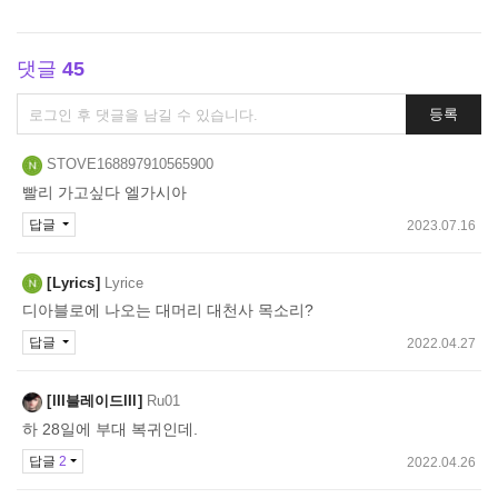
댓글
45
댓
등록
글
쓰
STOVE168897910565900
기
빨리 가고싶다 엘가시아
답글
2023.07.16
Lyrics
Lyrice
디아블로에 나오는 대머리 대천사 목소리?
답글
2022.04.27
lII블레이드lIl
Ru01
하 28일에 부대 복귀인데.
답글
2
2022.04.26