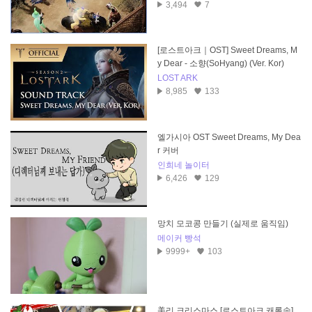
3,494
7
[로스트아크｜OST] Sweet Dreams, M
y Dear - 소향(SoHyang) (Ver. Kor)
LOST ARK
8,985
133
엘가시아 OST Sweet Dreams, My Dea
r 커버
인희네 놀이터
6,426
129
망치 모코콩 만들기 (실제로 움직임)
메이커 빵석
9999+
103
美리 크리스마스 [로스트아크 캐롤송]