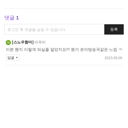
댓글
1
댓
등록
글
쓰
스노우함마
띠푸리
기
이분 웬지 이렇게 되실줄 알았지요!!! 뭔가 로아방송국같은 느낌 ㅋ
답글
2023.09.06