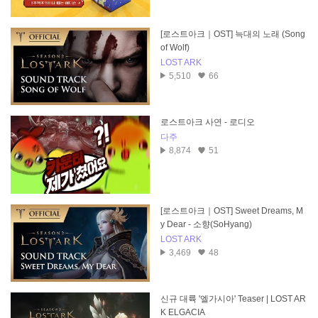
[로스트아크｜OST] 늑대의 노래 (Song
of Wolf)
LOST ARK
5,510
66
로스트아크 사연 - 로디오
다주
8,874
51
[로스트아크｜OST] Sweet Dreams, M
y Dear - 소향(SoHyang)
LOST ARK
3,469
48
신규 대륙 '엘가시아' Teaser | LOST AR
K ELGACIA