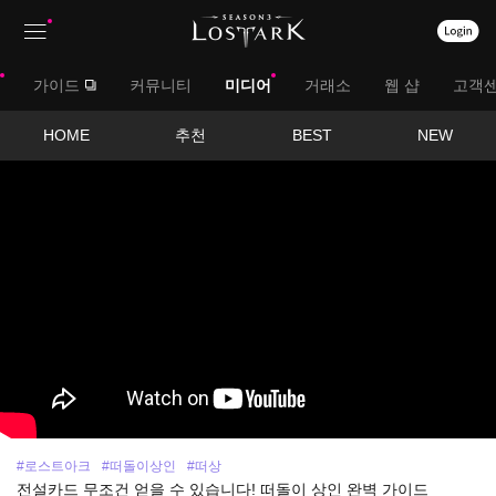
상
대
가이드
커뮤니티
미디어
거래소
웹 샵
고객
단
메
메
서
HOME
추천
BEST
NEW
뉴
영
뉴
브
상
보
메
기
뉴
#로스트아크
#떠돌이상인
#떠상
전설카드 무조건 얻을 수 있습니다! 떠돌이 상인 완벽 가이드