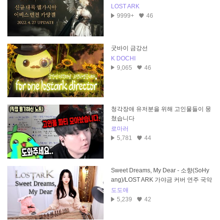
LOST ARK
9999+
46
굿바이 금강선
K DOCHI
9,065
46
청각장애 유저분을 위해 고인물들이 뭉
쳤습니다
로마러
5,781
44
Sweet Dreams, My Dear - 소향(SoHy
ang)/LOST ARK 가야금 커버 연주 국악
버전 Cover by, 도도애
도도애
5,239
42