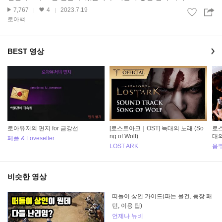
7,767
4
2023.7.19
로아백
BEST 영상
로아유저의 편지 for 금강선
[로스트아크｜OST] 늑대의 노래 (So
로스
ng of Wolf)
대의
페폴 & Lovesetter
LOST ARK
음
비슷한 영상
떠돌이 상인 가이드(파는 물건, 등장 패
턴, 이용 팁)
언제나 뉴비