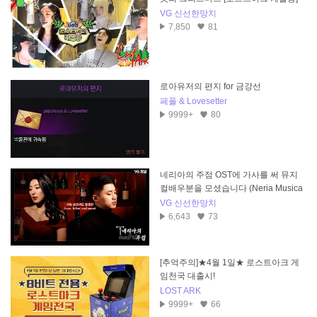
VG 신선한망치
7,850
81
로아유저의 편지 for 금강선
페폴 & Lovesetter
9999+
80
네리아의 주점 OST에 가사를 써 뮤지
컬배우분을 모셨습니다 (Neria Musica
l)
VG 신선한망치
6,643
73
[추억주의]★4월 1일★ 로스트아크 게
임천국 대출시!
LOST ARK
9999+
66