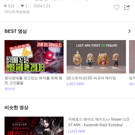
522
1
2024.2.21
이다의게임방송
BEST 영상
청각장애를 겪고있는 유저를 위해 뭉
[로스트아크] SD 피규어 메이킹
망치
친 고인물들
LOST ARK
메
로마러
비슷한 영상
카제로스 레이드 에키드나 Teaser | LO
ST ARK - Kazeroth Raid 'Echidna'
LOST ARK