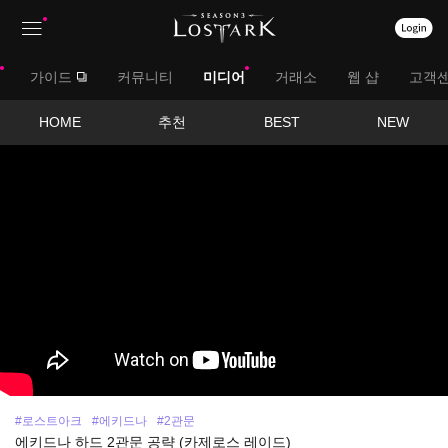
상
대
가이드
커뮤니티
미디어
거래소
웹 샵
고객
단
메
메
서
HOME
추천
BEST
NEW
뉴
영
뉴
브
상
보
메
기
뉴
#로스트아크
#에키드나
#2관문
에키드나 하드 2관문 공략 (카제로스 레이드)