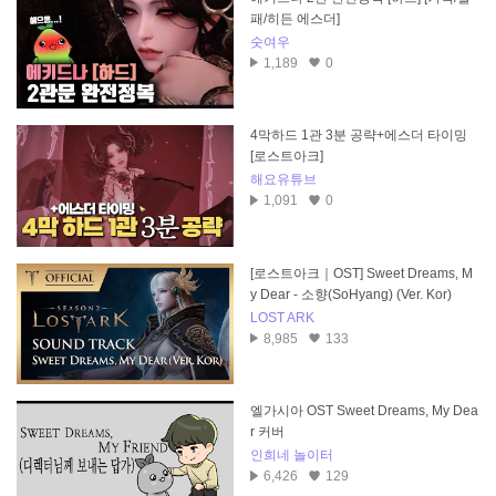
패/히든 에스더]
숫여우
1,189
0
4막하드 1관 3분 공략+에스더 타이밍
[로스트아크]
해요유튜브
1,091
0
[로스트아크｜OST] Sweet Dreams, M
y Dear - 소향(SoHyang) (Ver. Kor)
LOST ARK
8,985
133
엘가시아 OST Sweet Dreams, My Dea
r 커버
인희네 놀이터
6,426
129