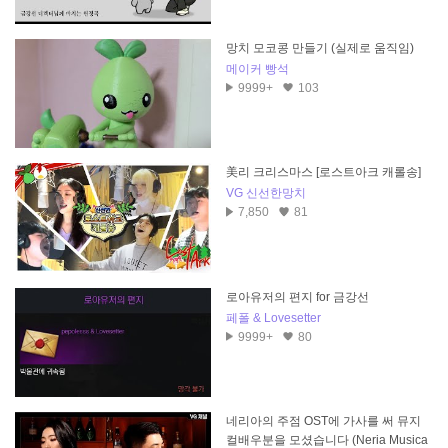
망치 모코콩 만들기 (실제로 움직임)
메이커 빵석
9999+
103
美리 크리스마스 [로스트아크 캐롤송]
VG 신선한망치
7,850
81
로아유저의 편지 for 금강선
페폴 & Lovesetter
9999+
80
네리아의 주점 OST에 가사를 써 뮤지
컬배우분을 모셨습니다 (Neria Musica