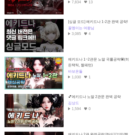
7,834
13
[싱글 모드] 에키드나 1-2관 완벽 공략!
꿀멩이는 여왕님
3,085
4
에키드나 1~2관문 노말 국룰공략💟(히
든택틱, 짤패턴)
바보온돌
1,030
1
💕에키드나 노말 2관문 완벽 공략
김상드
1,594
0
에키드나 2관 완전공략 [하드] [기믹/짤