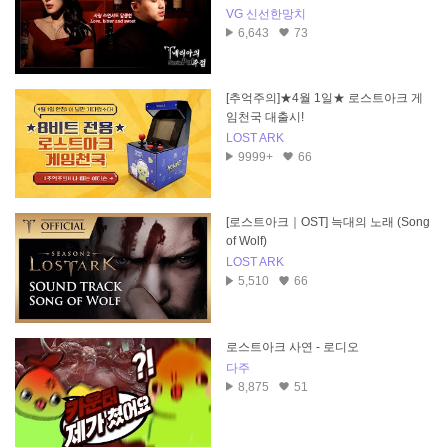
l)
VG 신선한망치
6,643
73
[추억주의]★4월 1일★ 로스트아크 게
임천국 대출시!
LOST ARK
9999+
66
[로스트아크｜OST] 늑대의 노래 (Song
of Wolf)
LOST ARK
5,510
66
로스트아크 사연 - 로디오
다주
8,875
51