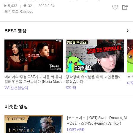
5,432
32
2022.3.24
레인로그 RainLog
BEST 영상
네리아의 주점 OST에 가사를 써 뮤지
청각장애 유저분을 위해 고인물들이
로스
컬배우분을 모셨습니다 (Neria Music
뭉쳤습니다
다
al)
로마러
VG 신선한망치
비슷한 영상
[로스트아크｜OST] Sweet Dreams, M
y Dear - 소향(SoHyang) (Ver. Kor)
LOST ARK