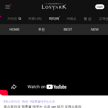
상
대
가이드
커뮤니티
미디어
거래소
웹 샵
고객
단
메
메
서
HOME
추천
BEST
NEW
뉴
영
뉴
브
상
보
메
기
뉴
#로스트아크
#ost
#영혼을데우는스프
로스트아크 영혼을 데우는 스프 ver.답가 오케스트라