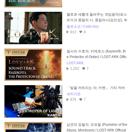
첼로로 새롭게 들려주는 게임음악(로스
트아크 종말의 시, 종말의시(김민성), 부
활한 심연의 군주)
첼로소년 / Cello boy
913
8
질서의 수호자, 카제로스 (Kazeroth, th
e Protector of Order) / LOST ARK Offic
ial Soundtrack
LOST ARK
1,202
7
「빛을 꺼트리는 자, 카멘」 기타 커버
새하가온
878
7
심연의 징벌자, 모르둠 (Punisher of the
Abyss, Mordoom) / LOST ARK Official