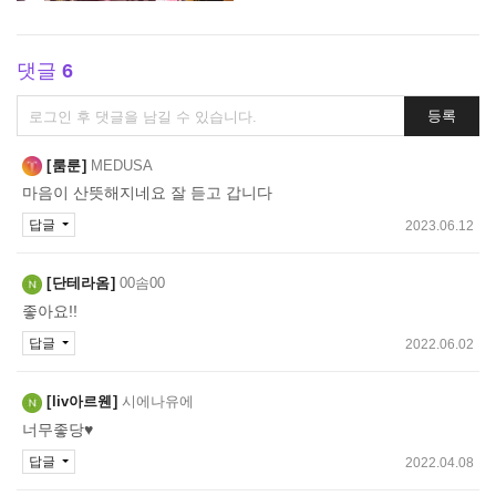
댓글
6
댓
등록
글
쓰
룸룬
MEDUSA
기
마음이 산뜻해지네요 잘 듣고 갑니다
답글
2023.06.12
단테라옴
00솜00
좋아요!!
답글
2022.06.02
liv아르웬
시에나유에
너무좋당♥
답글
2022.04.08