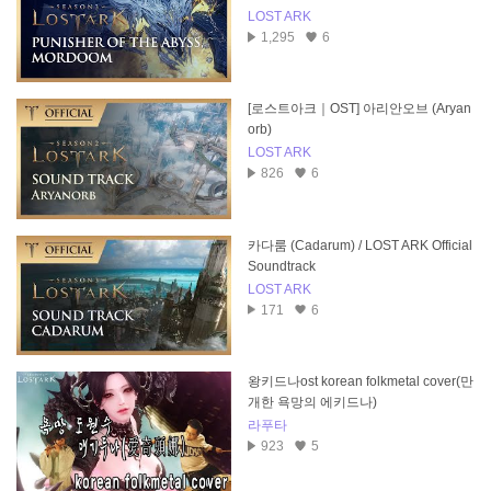
Soundtrack
LOST ARK
1,295
6
[로스트아크｜OST] 아리안오브 (Aryan
orb)
LOST ARK
826
6
카다룸 (Cadarum) / LOST ARK Official
Soundtrack
LOST ARK
171
6
왕키드나ost korean folkmetal cover(만
개한 욕망의 에키드나)
라푸타
923
5