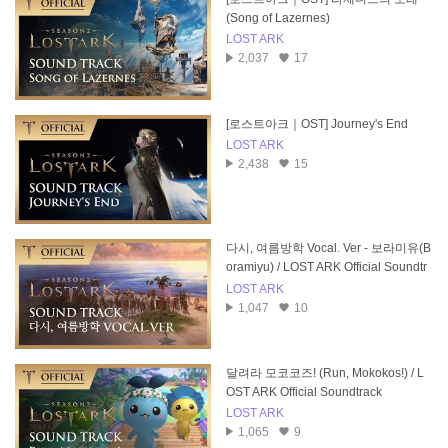
(Song of Lazernes)
LOST ARK
2,037
17
[로스트아크｜OST] Journey's End
LOST ARK
2,438
15
다시, 여름방학 Vocal. Ver - 보라미유(B
oramiyu) / LOST ARK Official Soundtr
ack
LOST ARK
1,047
10
달려라 모코코즈! (Run, Mokokos!) / L
OST ARK Official Soundtrack
LOST ARK
1,065
9