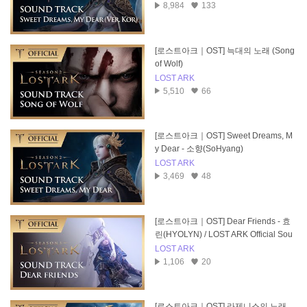
8,984
133
[로스트아크｜OST] 늑대의 노래 (Song
of Wolf)
LOST ARK
5,510
66
[로스트아크｜OST] Sweet Dreams, M
y Dear - 소향(SoHyang)
LOST ARK
3,469
48
[로스트아크｜OST] Dear Friends - 효
린(HYOLYN) / LOST ARK Official Sou
ndtrack
LOST ARK
1,106
20
[로스트아크｜OST] 라제니스의 노래