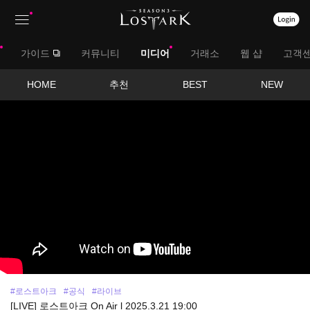
상
대
가이드
커뮤니티
미디어
거래소
웹 샵
고객
단
메
메
서
HOME
추천
BEST
NEW
뉴
영
뉴
브
상
보
메
기
뉴
#로스트아크
#공식
#라이브
[LIVE] 로스트아크 On Air l 2025.3.21 19:00