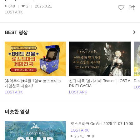
648
2
2025.3.21
LOST ARK
BEST 영상
[추억주의]★4월 1일★ 로스트아크
신규 대륙 '엘가시아' Teaser | LOST A
De
게임천국 대출시!
RK ELGACIA
LO
LOST ARK
LOST ARK
비슷한 영상
로스트아크 On Air l 2025.11.07 19:00
LOST ARK
2,741
8