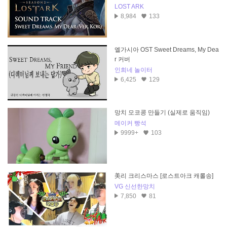
LOST ARK
8,984
133
엘가시아 OST Sweet Dreams, My Dea
r 커버
인희네 놀이터
6,425
129
망치 모코콩 만들기 (실제로 움직임)
메이커 빵석
9999+
103
美리 크리스마스 [로스트아크 캐롤송]
VG 신선한망치
7,850
81