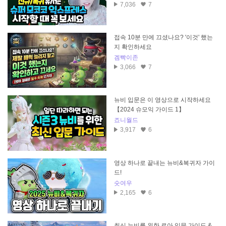
7,036
7
접속 10분 만에 끄셨나요? '이것' 했는
지 확인하세요
겜빡이존
3,066
7
뉴비 입문은 이 영상으로 시작하세요
【2024 슈모익 가이드 1】
죠니월드
3,917
6
영상 하나로 끝내는 뉴비&복귀자 가이
드!
숫여우
2,165
6
최신 뉴비를 위한 로아 입문 가이드 &