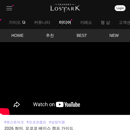
상
대
가이드
커뮤니티
미디어
거래소
웹 샵
고객
단
메
메
서
HOME
추천
BEST
NEW
뉴
영
뉴
브
상
보
메
기
뉴
#로스트아크
#모코코캠프
#성장지원
2026 썸머, 모코코 베이스 캠프 가이드