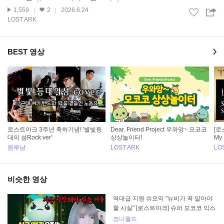
1,559
2
2026.6.24
LOST ARK
BEST 영상
로스트아크 3주년 축하기념! '별빛등
Dear. Friend Project 우와앙~ 모코코
[로
대의 섬Rock ver'
상상놀이터!
My 
음뿌남
LOST ARK
LO
비슷한 영상
역대급 지원 슈모익 "뉴비가 꼭 알아야
할 사실" [로스트아크] 슈퍼 모코코 익스
프레스
죠니월드