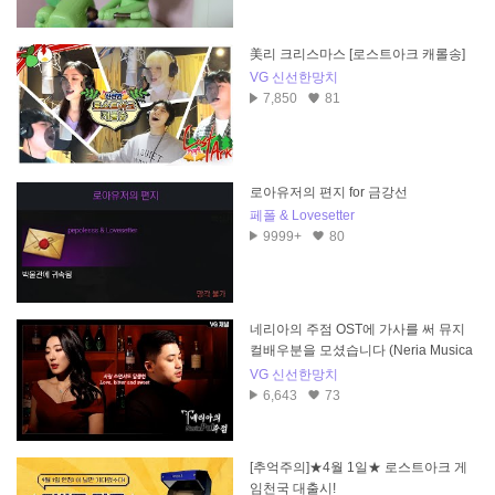
美리 크리스마스 [로스트아크 캐롤송]
VG 신선한망치
7,850
81
로아유저의 편지 for 금강선
페폴 & Lovesetter
9999+
80
네리아의 주점 OST에 가사를 써 뮤지
컬배우분을 모셨습니다 (Neria Musica
l)
VG 신선한망치
6,643
73
[추억주의]★4월 1일★ 로스트아크 게
임천국 대출시!