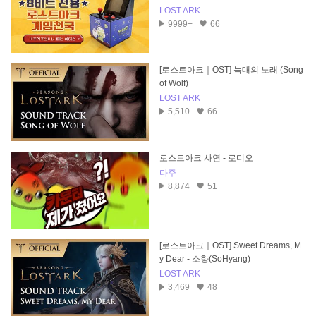
LOST ARK
9999+
66
[로스트아크｜OST] 늑대의 노래 (Song
of Wolf)
LOST ARK
5,510
66
로스트아크 사연 - 로디오
다주
8,874
51
[로스트아크｜OST] Sweet Dreams, M
y Dear - 소향(SoHyang)
LOST ARK
3,469
48