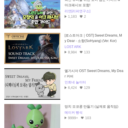
아크패시브 포함!
리연[리퍼연구소]
1,183
2
[로스트아크｜OST] Sweet Dreams, M
y Dear - 소향(SoHyang) (Ver. Kor)
LOST ARK
8,984
133
엘가시아 OST Sweet Dreams, My Dea
r 커버
인희네 놀이터
6,424
129
망치 모코콩 만들기 (실제로 움직임)
메이커 빵석
9999+
103