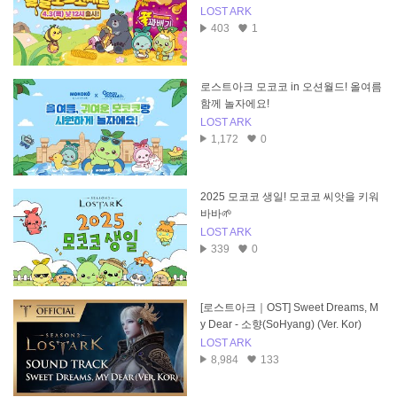
LOST ARK
403
1
로스트아크 모코코 in 오션월드! 올여름
함께 놀자에요!
LOST ARK
1,172
0
2025 모코코 생일! 모코코 씨앗을 키워
바바🌱
LOST ARK
339
0
[로스트아크｜OST] Sweet Dreams, M
y Dear - 소향(SoHyang) (Ver. Kor)
LOST ARK
8,984
133