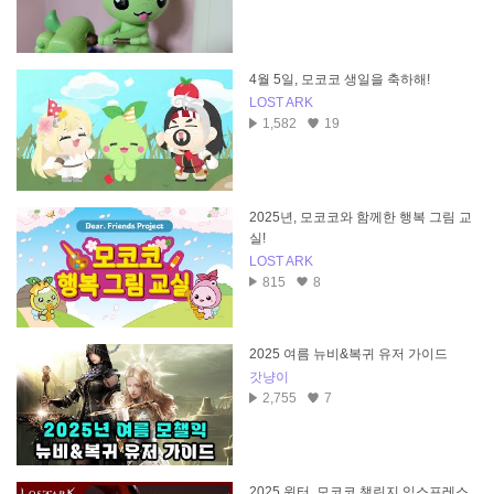
4월 5일, 모코코 생일을 축하해!
LOST ARK
1,582
19
2025년, 모코코와 함께한 행복 그림 교
실!
LOST ARK
815
8
2025 여름 뉴비&복귀 유저 가이드
갓냥이
2,755
7
2025 윈터, 모코코 챌린지 익스프레스