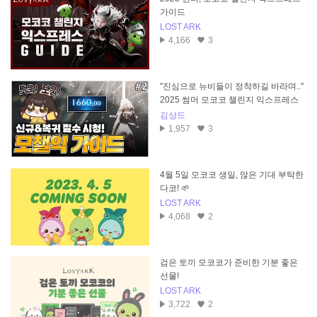
가이드
LOST ARK
4,166
3
"진심으로 뉴비들이 정착하길 바라며.."
2025 썸머 모코코 챌린지 익스프레스
뉴비 가이드
김상드
1,957
3
4월 5일 모코코 생일, 많은 기대 부탁한
다코! 🌱
LOST ARK
4,068
2
검은 토끼 모코코가 준비한 기분 좋은
선물!
LOST ARK
3,722
2