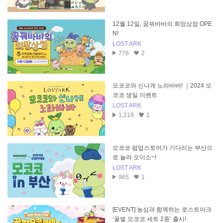
12월 12일, 꿈꿔바바의 희망상점 OPE
N!
LOST ARK
776
2
모코코와 신나게 노라바바! ｜2024 모
코코 생일 이벤트
LOST ARK
1,218
1
모코코 팝업스토어가 기다리는 부산으
로 놀러 오이소~!
LOST ARK
965
1
[EVENT] 농심과 함께하는 로스트아크
‘꿀벌 모코코 세트 2종’ 출시!