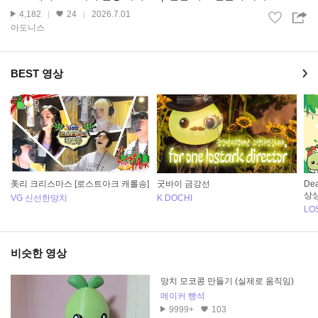
4,182
24
2026.7.01
아도니스
BEST 영상
美리 크리스마스 [로스트아크 캐롤송]
굿바이 금강선
Dea
상
VG 신선한망치
K DOCHI
LO
비슷한 영상
망치 모코콩 만들기 (실제로 움직임)
메이커 빵석
9999+
103