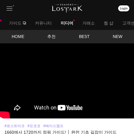
상
대
가이드
커뮤니티
미디어
거래소
웹 샵
고객
단
메
메
서
HOME
추천
BEST
NEW
뉴
영
뉴
브
상
보
메
기
뉴
#로스트아크
#모코코
#베이스캠프
1660에서 1720까지 점핑 가이드! │ 완전 기초 길잡이 가이드