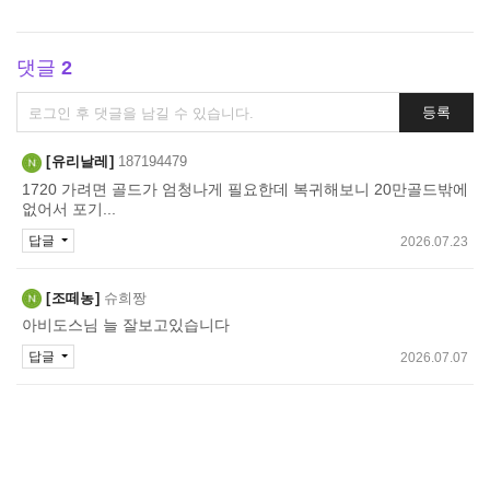
댓글
2
댓
등록
글
쓰
유리날레
187194479
기
1720 가려면 골드가 엄청나게 필요한데 복귀해보니 20만골드밖에
없어서 포기...
답글
2026.07.23
조떼농
슈희짱
아비도스님 늘 잘보고있습니다
답글
2026.07.07