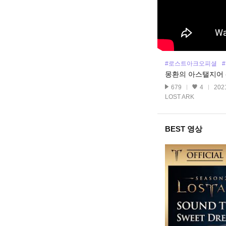
#로스트아크오피셜
몽환의 아스탤지어 - Ph
679
4
2021
LOST ARK
BEST 영상