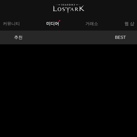
대
커뮤니티
미디어
거래소
웹 샵
메
서
추천
BEST
뉴
브
메
뉴