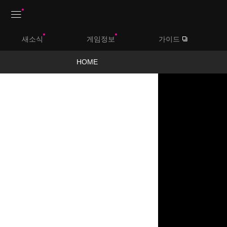
상
새소식
게임정보
가이드
단
메
HOME
뉴
영
상
보
기