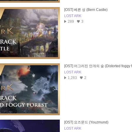
[OST] 베른 성 (Bern Castle)
LOST ARK
289
3
[OST] 어그러진 안개의 숲 (Distorted foggy fo
LOST ARK
1,283
2
[OST] 요즈문드 (Youzmund)
LOST ARK