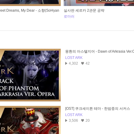
 Dreams, My Dear - 소향(SoHyan
실사판 세르카 2관문 공략
로마러
몽환의 아스탤지어 - Dawn of Arkrasia Ver.
LOST ARK
4,302
42
[OST] 쿠크세이튼 테마 - 한밤중의 서커스
LOST ARK
3,506
20