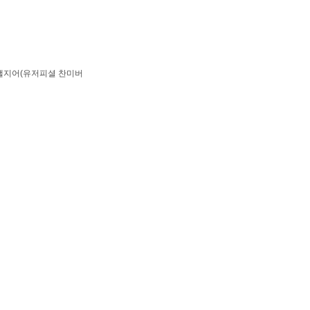
아스탤지어(유저피셜 찬미버