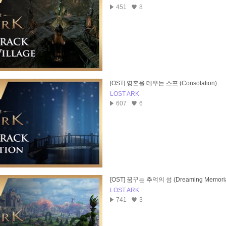
451
8
[OST] 영혼을 데우는 스프 (Consolation)
LOST ARK
607
6
[OST] 꿈꾸는 추억의 섬 (Dreaming Memorial
LOST ARK
741
3