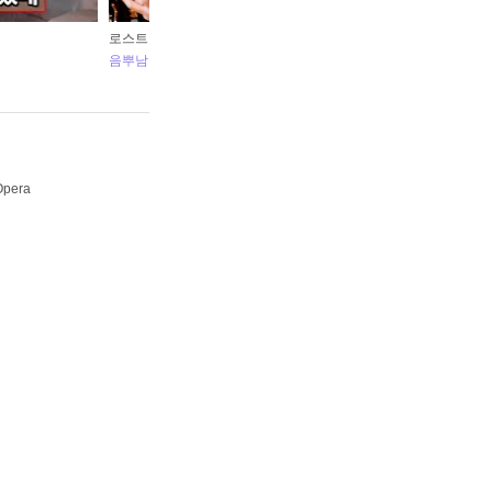
로스트아크 3주년 축하기념! '별빛등대의 섬Rock ver'
신규
음뿌남
LO
Opera