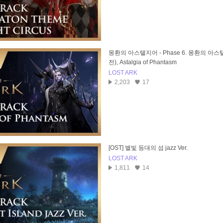
몽환의 아스탤지어 - Phase 6. 몽환의 
전), Astalgia of Phantasm
LOST ARK
2,203
17
[OST] 별빛 등대의 섬 jazz Ver.
LOST ARK
1,811
14