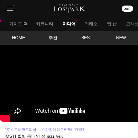
상
대
가이드
커뮤니티
미디어
거래소
웹 샵
고객
단
메
메
서
HOME
추천
BEST
NEW
뉴
영
뉴
브
상
보
메
기
뉴
#로스트아크오피셜
#스마일게이트RPG
#OST
[OST] 별빛 등대의 섬 jazz Ver.