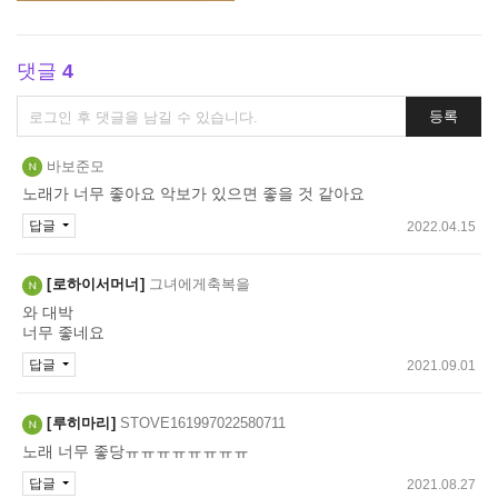
댓글
4
댓
등록
글
쓰
바보준모
기
노래가 너무 좋아요 악보가 있으면 좋을 것 같아요
답글
2022.04.15
로하이서머너
그녀에게축복을
와 대박
너무 좋네요
답글
2021.09.01
루히마리
STOVE161997022580711
노래 너무 좋당ㅠㅠㅠㅠㅠㅠㅠㅠ
답글
2021.08.27