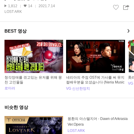
1,812
14
2021.7.14
LOST ARK
BEST 영상
청각장애를 겪고있는 유저를 위해 뭉
네리아의 주점 OST에 가사를 써 뮤지
美리
친 고인물들
컬배우분을 모셨습니다 (Neria Music
VG
al)
로마러
VG 신선한망치
비슷한 영상
몽환의 아스탤지어 - Dawn of Arkrasia
Ver.Opera
LOST ARK