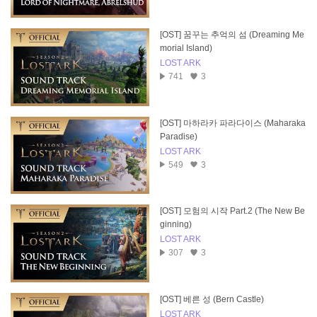
[OST] 꿈꾸는 추억의 섬 (Dreaming Me
morial Island)
LOST ARK
741
3
[OST] 마하라카 파라다이스 (Maharaka
Paradise)
LOST ARK
549
3
[OST] 모험의 시작 Part.2 (The New Be
ginning)
LOST ARK
307
3
[OST] 베른 성 (Bern Castle)
LOST ARK