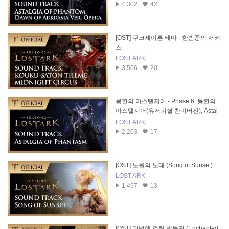
4,302
42
[OST] 쿠크세이튼 테마 - 한밤중의 서커
스
LOST ARK
3,506
20
몽환의 아스탤지어 - Phase 6. 몽환의
아스탤지어(유저피셜 찬미버전), Astal
gia of Phantasm
LOST ARK
2,203
17
[OST] 노을의 노래 (Song of Sunset)
LOST ARK
1,497
13
[OST] 마법에 걸린 박물관 (Enchanted