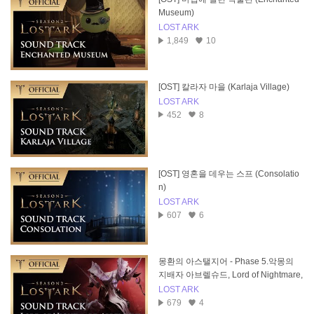
Museum)
LOST ARK
1,849
10
[OST] 칼라자 마을 (Karlaja Village)
LOST ARK
452
8
[OST] 영혼을 데우는 스프 (Consolatio
n)
LOST ARK
607
6
몽환의 아스탤지어 - Phase 5.악몽의
지배자 아브렐슈드, Lord of Nightmare,
Abrelshud
LOST ARK
679
4