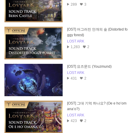
289
3
[OST] 어그러진 안개의 숲 (Distorted fo
ggy forest)
LOST ARK
1,283
2
[OST] 요즈문드 (Youzmund)
LOST ARK
431
2
[OST] 그대 기억 하나요? (Oe e hoʻom
anaʻo?)
LOST ARK
423
2